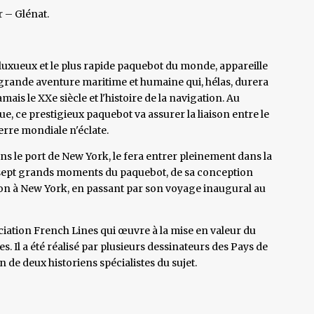
 – Glénat.
 luxueux et le plus rapide paquebot du monde, appareille
 grande aventure maritime et humaine qui, hélas, durera
is le XXe siècle et l'histoire de la navigation. Au
, ce prestigieux paquebot va assurer la liaison entre le
erre mondiale n'éclate.
ns le port de New York, le fera entrer pleinement dans la
ce sept grands moments du paquebot, de sa conception
tion à New York, en passant par son voyage inaugural au
ociation French Lines qui œuvre à la mise en valeur du
Il a été réalisé par plusieurs dessinateurs des Pays de
 de deux historiens spécialistes du sujet.