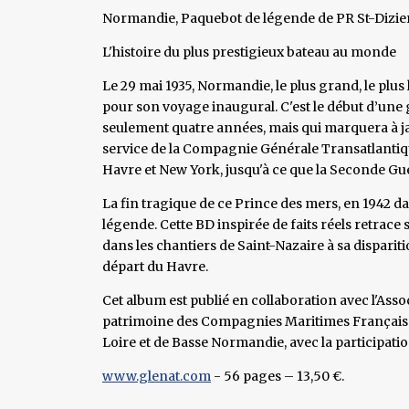
Normandie, Paquebot de légende de PR St-Dizier
L'histoire du plus prestigieux bateau au monde
Le 29 mai 1935, Normandie, le plus grand, le plus
pour son voyage inaugural. C'est le début d’une
seulement quatre années, mais qui marquera à jama
service de la Compagnie Générale Transatlantique
Havre et New York, jusqu'à ce que la Seconde Gu
La fin tragique de ce Prince des mers, en 1942 da
légende. Cette BD inspirée de faits réels retra
dans les chantiers de Saint-Nazaire à sa dispari
départ du Havre.
Cet album est publié en collaboration avec l'Ass
patrimoine des Compagnies Maritimes Françaises. 
Loire et de Basse Normandie, avec la participation
www.glenat.com
- 56 pages – 13,50 €.