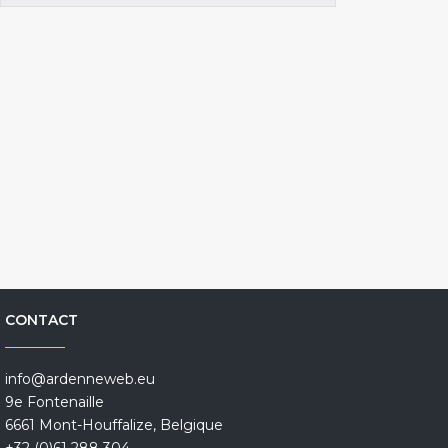
CONTACT
info@ardenneweb.eu
9e Fontenaille
6661 Mont-Houffalize, Belgique