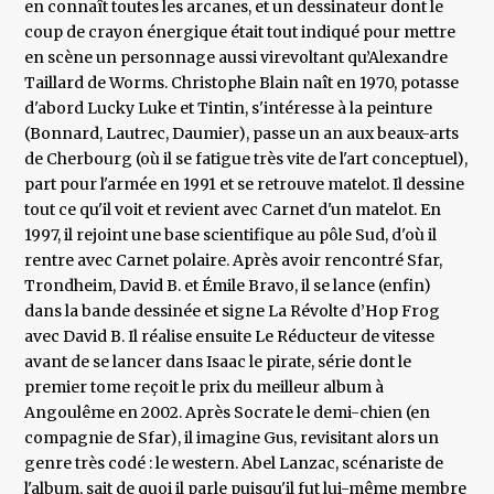
en connaît toutes les arcanes, et un dessinateur dont le
coup de crayon énergique était tout indiqué pour mettre
en scène un personnage aussi virevoltant qu’Alexandre
Taillard de Worms. Christophe Blain naît en 1970, potasse
d'abord Lucky Luke et Tintin, s'intéresse à la peinture
(Bonnard, Lautrec, Daumier), passe un an aux beaux-arts
de Cherbourg (où il se fatigue très vite de l'art conceptuel),
part pour l'armée en 1991 et se retrouve matelot. Il dessine
tout ce qu'il voit et revient avec Carnet d'un matelot. En
1997, il rejoint une base scientifique au pôle Sud, d'où il
rentre avec Carnet polaire. Après avoir rencontré Sfar,
Trondheim, David B. et Émile Bravo, il se lance (enfin)
dans la bande dessinée et signe La Révolte d’Hop Frog
avec David B. Il réalise ensuite Le Réducteur de vitesse
avant de se lancer dans Isaac le pirate, série dont le
premier tome reçoit le prix du meilleur album à
Angoulême en 2002. Après Socrate le demi-chien (en
compagnie de Sfar), il imagine Gus, revisitant alors un
genre très codé : le western. Abel Lanzac, scénariste de
l'album, sait de quoi il parle puisqu'il fut lui-même membre