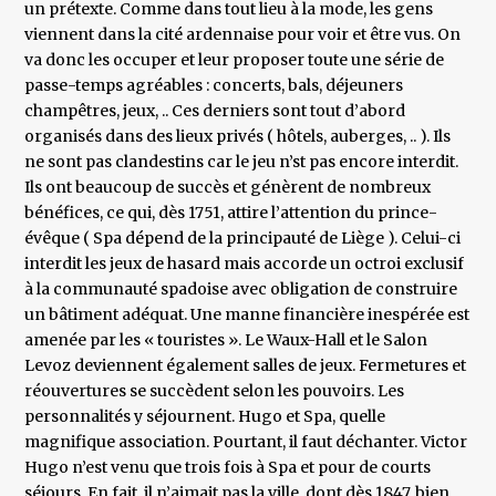
un prétexte. Comme dans tout lieu à la mode, les gens
viennent dans la cité ardennaise pour voir et être vus. On
va donc les occuper et leur proposer toute une série de
passe-temps agréables : concerts, bals, déjeuners
champêtres, jeux, .. Ces derniers sont tout d’abord
organisés dans des lieux privés ( hôtels, auberges, .. ). Ils
ne sont pas clandestins car le jeu n’st pas encore interdit.
Ils ont beaucoup de succès et génèrent de nombreux
bénéfices, ce qui, dès 1751, attire l’attention du prince-
évêque ( Spa dépend de la principauté de Liège ). Celui-ci
interdit les jeux de hasard mais accorde un octroi exclusif
à la communauté spadoise avec obligation de construire
un bâtiment adéquat. Une manne financière inespérée est
amenée par les « touristes ». Le Waux-Hall et le Salon
Levoz deviennent également salles de jeux. Fermetures et
réouvertures se succèdent selon les pouvoirs. Les
personnalités y séjournent. Hugo et Spa, quelle
magnifique association. Pourtant, il faut déchanter. Victor
Hugo n’est venu que trois fois à Spa et pour de courts
séjours. En fait, il n’aimait pas la ville, dont dès 1847, bien