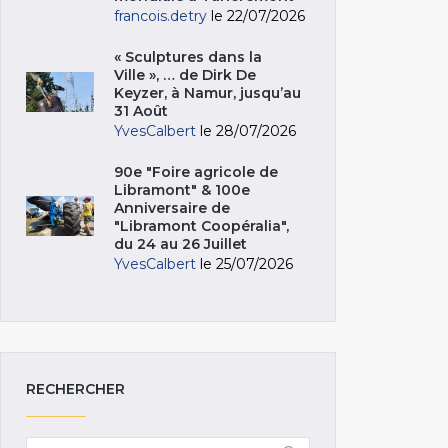
francois.detry
le 22/07/2026
« Sculptures dans la
Ville », … de Dirk De
Keyzer, à Namur, jusqu’au
31 Août
YvesCalbert
le 28/07/2026
90e "Foire agricole de
Libramont" & 100e
Anniversaire de
"Libramont Coopéralia",
du 24 au 26 Juillet
YvesCalbert
le 25/07/2026
RECHERCHER