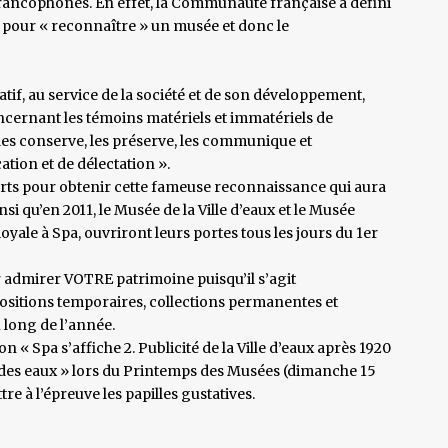
rancophones. En effet, la Communauté française a défini
t pour « reconnaître » un musée et donc le
atif, au service de la société et de son développement,
oncernant les témoins matériels et immatériels de
les conserve, les préserve, les communique et
tion et de délectation ».
fforts pour obtenir cette fameuse reconnaissance qui aura
nsi qu’en 2011, le Musée de la Ville d’eaux et le Musée
Royale à Spa, ouvriront leurs portes tous les jours du 1er
r admirer VOTRE patrimoine puisqu’il s’agit
ositions temporaires, collections permanentes et
 long de l’année.
n « Spa s’affiche 2. Publicité de la Ville d’eaux après 1920
ût des eaux » lors du Printemps des Musées (dimanche 15
re à l’épreuve les papilles gustatives.