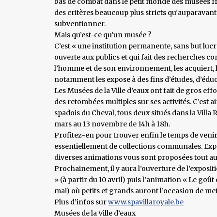
bas de combat dans le petit monde des musées f
des critères beaucoup plus stricts qu’auparavan
subventionner.
Mais qu’est-ce qu’un musée ?
C’est « une institution permanente, sans but lucr
ouverte aux publics et qui fait des recherches c
l’homme et de son environnement, les acquiert, 
notamment les expose à des fins d’études, d’éduca
Les Musées de la Ville d’eaux ont fait de gros e
des retombées multiples sur ses activités. C’est ai
spadois du Cheval, tous deux situés dans la Villa 
mars au 13 novembre de 14h à 18h.
Profitez-en pour trouver enfin le temps de veni
essentiellement de collections communales. Exp
diverses animations vous sont proposées tout au
Prochainement, il y aura l’ouverture de l’expositio
» (à partir du 10 avril) puis l’animation « Le go
mai) où petits et grands auront l’occasion de mett
Plus d’infos sur
www.spavillaroyale.be
Musées de la Ville d’eaux