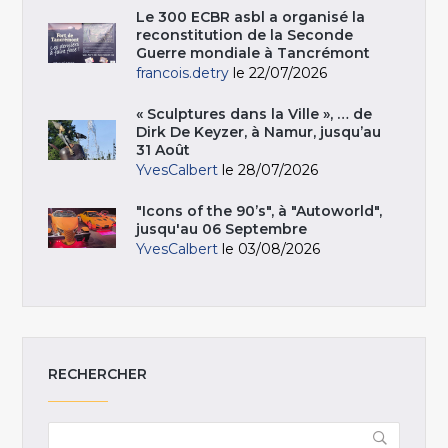
Le 300 ECBR asbl a organisé la
reconstitution de la Seconde
Guerre mondiale à Tancrémont
francois.detry
le 22/07/2026
« Sculptures dans la Ville », … de
Dirk De Keyzer, à Namur, jusqu’au
31 Août
YvesCalbert
le 28/07/2026
"Icons of the 90’s", à "Autoworld",
jusqu'au 06 Septembre
YvesCalbert
le 03/08/2026
RECHERCHER