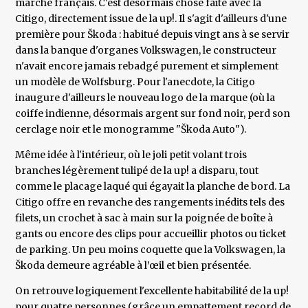
marché français. C'est désormais chose faite avec la
Citigo, directement issue de la up!. Il s'agit d'ailleurs d'une
première pour Škoda : habitué depuis vingt ans à se servir
dans la banque d'organes Volkswagen, le constructeur
n'avait encore jamais rebadgé purement et simplement
un modèle de Wolfsburg. Pour l'anecdote, la Citigo
inaugure d'ailleurs le nouveau logo de la marque (où la
coiffe indienne, désormais argent sur fond noir, perd son
cerclage noir et le monogramme "Škoda Auto").
Même idée à l'intérieur, où le joli petit volant trois
branches légèrement tulipé de la up! a disparu, tout
comme le placage laqué qui égayait la planche de bord. La
Citigo offre en revanche des rangements inédits tels des
filets, un crochet à sac à main sur la poignée de boîte à
gants ou encore des clips pour accueillir photos ou ticket
de parking. Un peu moins coquette que la Volkswagen, la
Škoda demeure agréable à l’œil et bien présentée.
On retrouve logiquement l'excellente habitabilité de la up!
pour quatre personnes (grâce un empattement record de