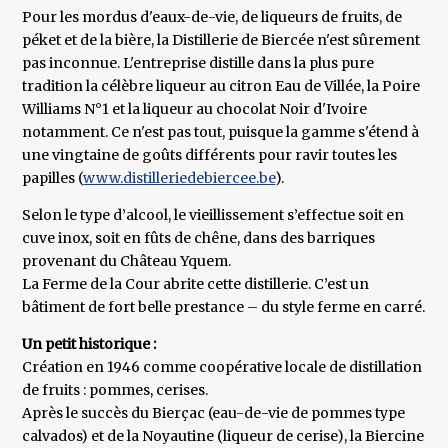
Pour les mordus d'eaux-de-vie, de liqueurs de fruits, de
péket et de la bière, la Distillerie de Biercée n'est sûrement
pas inconnue. L'entreprise distille dans la plus pure
tradition la célèbre liqueur au citron Eau de Villée, la Poire
Williams N°1 et la liqueur au chocolat Noir d'Ivoire
notamment. Ce n'est pas tout, puisque la gamme s'étend à
une vingtaine de goûts différents pour ravir toutes les
papilles (
www.distilleriedebiercee.be
).
Selon le type d’alcool, le vieillissement s’effectue soit en
cuve inox, soit en fûts de chêne, dans des barriques
provenant du Château Yquem.
La Ferme de la Cour abrite cette distillerie. C’est un
bâtiment de fort belle prestance – du style ferme en carré.
Un petit historique :
Création en 1946 comme coopérative locale de distillation
de fruits : pommes, cerises.
Après le succès du Bierçac (eau-de-vie de pommes type
calvados) et de la Noyautine (liqueur de cerise), la Biercine