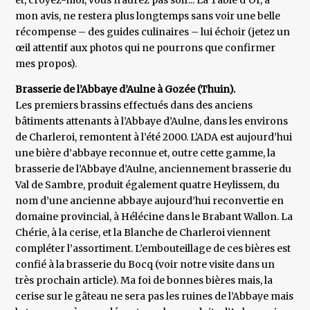
et, croyez-moi, vous n'aurez pas soif... La Table d’Or, à
mon avis, ne restera plus longtemps sans voir une belle
récompense – des guides culinaires – lui échoir (jetez un
œil attentif aux photos qui ne pourrons que confirmer
mes propos).
Brasserie de l’Abbaye d’Aulne à Gozée (Thuin).
Les premiers brassins effectués dans des anciens
bâtiments attenants à l’Abbaye d’Aulne, dans les environs
de Charleroi, remontent à l’été 2000. L’ADA est aujourd’hui
une bière d’abbaye reconnue et, outre cette gamme, la
brasserie de l’Abbaye d’Aulne, anciennement brasserie du
Val de Sambre, produit également quatre Heylissem, du
nom d’une ancienne abbaye aujourd’hui reconvertie en
domaine provincial, à Hélécine dans le Brabant Wallon. La
Chérie, à la cerise, et la Blanche de Charleroi viennent
compléter l’assortiment. L’embouteillage de ces bières est
confié à la brasserie du Bocq (voir notre visite dans un
très prochain article). Ma foi de bonnes bières mais, la
cerise sur le gâteau ne sera pas les ruines de l’Abbaye mais