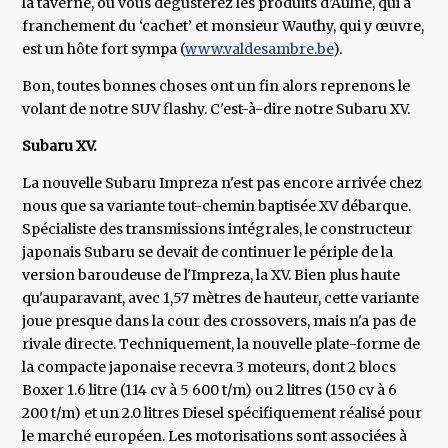
la taverne, où vous dégusterez les produits d’Aulne, qui a
franchement du ‘cachet’ et monsieur Wauthy, qui y œuvre,
est un hôte fort sympa (
www.valdesambre.be
).
Bon, toutes bonnes choses ont un fin alors reprenons le
volant de notre SUV flashy. C'est-à-dire notre Subaru XV.
Subaru XV.
La nouvelle Subaru Impreza n'est pas encore arrivée chez
nous que sa variante tout-chemin baptisée XV débarque.
Spécialiste des transmissions intégrales, le constructeur
japonais Subaru se devait de continuer le périple de la
version baroudeuse de l'Impreza, la XV. Bien plus haute
qu'auparavant, avec 1,57 mètres de hauteur, cette variante
joue presque dans la cour des crossovers, mais n'a pas de
rivale directe. Techniquement, la nouvelle plate-forme de
la compacte japonaise recevra 3 moteurs, dont 2 blocs
Boxer 1.6 litre (114 cv à 5 600 t/m) ou 2 litres (150 cv à 6
200 t/m) et un 2.0 litres Diesel spécifiquement réalisé pour
le marché européen. Les motorisations sont associées à