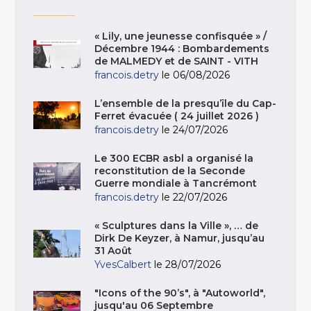
« Lily, une jeunesse confisquée » /
Décembre 1944 : Bombardements
de MALMEDY et de SAINT - VITH
francois.detry
le 06/08/2026
L’ensemble de la presqu’île du Cap-
Ferret évacuée ( 24 juillet 2026 )
francois.detry
le 24/07/2026
Le 300 ECBR asbl a organisé la
reconstitution de la Seconde
Guerre mondiale à Tancrémont
francois.detry
le 22/07/2026
« Sculptures dans la Ville », … de
Dirk De Keyzer, à Namur, jusqu’au
31 Août
YvesCalbert
le 28/07/2026
"Icons of the 90’s", à "Autoworld",
jusqu'au 06 Septembre