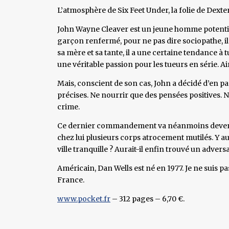
L’atmosphère de Six Feet Under, la folie de Dext
John Wayne Cleaver est un jeune homme potentie
garçon renfermé, pour ne pas dire sociopathe, il 
sa mère et sa tante, il a une certaine tendance à t
une véritable passion pour les tueurs en série. Ai
Mais, conscient de son cas, John a décidé d’en pa
précises. Ne nourrir que des pensées positives. 
crime.
Ce dernier commandement va néanmoins devenir t
chez lui plusieurs corps atrocement mutilés. Y au
ville tranquille ? Aurait-il enfin trouvé un adversai
Américain, Dan Wells est né en 1977. Je ne suis p
France.
www.pocket.fr
– 312 pages – 6,70 €.