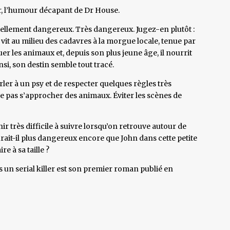
er, l’humour décapant de Dr House.
llement dangereux. Très dangereux. Jugez-en plutôt :
vit au milieu des cadavres à la morgue locale, tenue par
uer les animaux et, depuis son plus jeune âge, il nourrit
nsi, son destin semble tout tracé.
rler à un psy et de respecter quelques règles très
Ne pas s’approcher des animaux. Éviter les scènes de
rès difficile à suivre lorsqu’on retrouve autour de
rait-il plus dangereux encore que John dans cette petite
re à sa taille ?
as un serial killer est son premier roman publié en