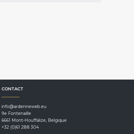
CONTACT
info@ardenneweb.eu
9e Fontenaille
6661 Mont-Houffalize, Belgique
+32 (0)61 288 304