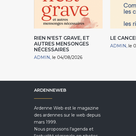
RIEN N'EST GRAVE, ET
LE CANCE
AUTRES MENSONGES
ADMIN
le 
NÉCESSAIRES
ADMIN
le 04/08/2026
ARDENNEWEB
Ardenne Web est le magazine
des ardennes sur le web depuis
mars 1999.
Nous proposons l'agenda et