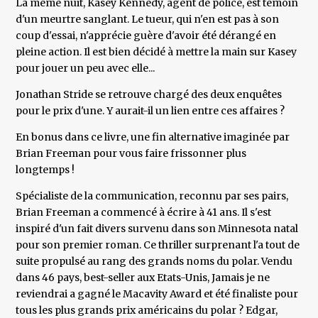
La même nuit, Kasey Kennedy, agent de police, est témoin
d'un meurtre sanglant. Le tueur, qui n'en est pas à son
coup d'essai, n'apprécie guère d'avoir été dérangé en
pleine action. Il est bien décidé à mettre la main sur Kasey
pour jouer un peu avec elle...
Jonathan Stride se retrouve chargé des deux enquêtes
pour le prix d'une. Y aurait-il un lien entre ces affaires ?
En bonus dans ce livre, une fin alternative imaginée par
Brian Freeman pour vous faire frissonner plus
longtemps !
Spécialiste de la communication, reconnu par ses pairs,
Brian Freeman a commencé à écrire à 41 ans. Il s'est
inspiré d'un fait divers survenu dans son Minnesota natal
pour son premier roman. Ce thriller surprenant l'a tout de
suite propulsé au rang des grands noms du polar. Vendu
dans 46 pays, best-seller aux Etats-Unis, Jamais je ne
reviendrai a gagné le Macavity Award et été finaliste pour
tous les plus grands prix américains du polar ? Edgar,