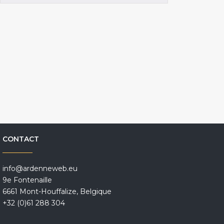
CONTACT
info@ardenneweb.eu
9e Fontenaille
6661 Mont-Houffalize, Belgique
+32 (0)61 288 304