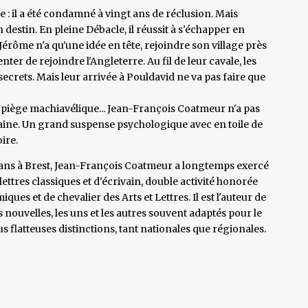
 : il a été condamné à vingt ans de réclusion. Mais
estin. En pleine Débacle, il réussit à s'échapper en
rôme n'a qu'une idée en tête, rejoindre son village près
r de rejoindre l'Angleterre. Au fil de leur cavale, les
secrets. Mais leur arrivée à Pouldavid ne va pas faire que
iège machiavélique... Jean-François Coatmeur n'a pas
aine. Un grand suspense psychologique avec en toile de
ire.
 ans à Brest, Jean-François Coatmeur a longtemps exercé
ettres classiques et d'écrivain, double activité honorée
ues et de chevalier des Arts et Lettres. Il est l'auteur de
ouvelles, les uns et les autres souvent adaptés pour le
s flatteuses distinctions, tant nationales que régionales.