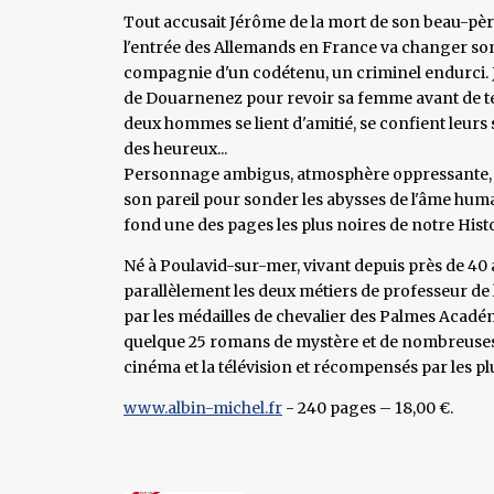
Tout accusait Jérôme de la mort de son beau-père
l'entrée des Allemands en France va changer son d
compagnie d'un codétenu, un criminel endurci. Jé
de Douarnenez pour revoir sa femme avant de tente
deux hommes se lient d'amitié, se confient leurs 
des heureux...
Personnage ambigus, atmosphère oppressante, p
son pareil pour sonder les abysses de l'âme hum
fond une des pages les plus noires de notre Histo
Né à Poulavid-sur-mer, vivant depuis près de 40
parallèlement les deux métiers de professeur de l
par les médailles de chevalier des Palmes Académiq
quelque 25 romans de mystère et de nombreuses n
cinéma et la télévision et récompensés par les plu
www.albin-michel.fr
- 240 pages – 18,00 €.