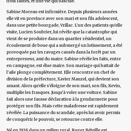
trois fautes, et une vie qui bascule.
Sabine Moreau est infirmière. Depuis plusieurs années
elle vit en province avec son mari et son fils adolescent,
dans une petite bourgade, Vrillac. L’un des patients qu’elle
visite, Lucien Soubrier, lui révèle que la catastrophe qui
vient de se produire dans un quartier résidentiel, un
écoulement de boue qui a submergé un lotissement, a été
provoquée par les ravages causés dans la forêt par un
entrepreneur, ami du maire. Sabine révèle les faits, entre
en campagne, est élue maire. Son mariage qui battait de
l’aile plonge complètement. Elle rencontre un chef de
division de la préfecture, Xavier Mauzel, qui devient son
amant. Alors qu’elle s’éloigne de son mari, son fils, Kevin,
multiplie les frasques. Jusqu’à voler une voiture. Sabine
fait alors une fausse déclaration à la gendarmerie pour
protéger son fils. Mais cette maladresse est rapidement
révélée. La puissance du scandale, après lui avoir permis
de conquérir le pouvoir, se retourne contre elle.
Né en 1938 dans un milieu rural, Roger Béteille est