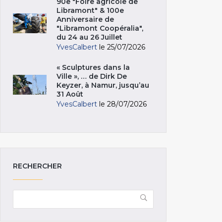
90e "Foire agricole de
Libramont" & 100e
Anniversaire de
"Libramont Coopéralia",
du 24 au 26 Juillet
YvesCalbert
le 25/07/2026
« Sculptures dans la
Ville », … de Dirk De
Keyzer, à Namur, jusqu’au
31 Août
YvesCalbert
le 28/07/2026
RECHERCHER