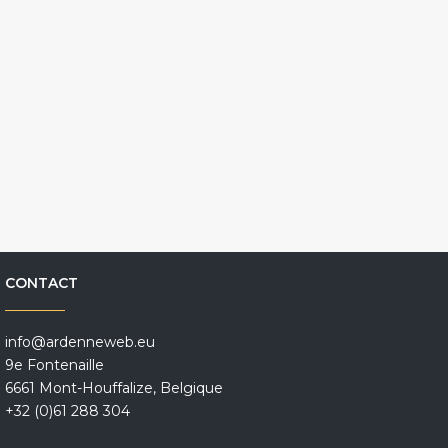
CONTACT
info@ardenneweb.eu
9e Fontenaille
6661 Mont-Houffalize, Belgique
+32 (0)61 288 304