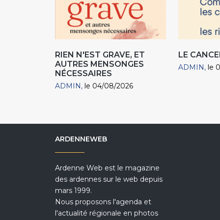
RIEN N'EST GRAVE, ET
LE CANCE
AUTRES MENSONGES
ADMIN
le 
NÉCESSAIRES
ADMIN
le 04/08/2026
ARDENNEWEB
Ardenne Web est le magazine
des ardennes sur le web depuis
mars 1999.
Nous proposons l'agenda et
l'actualité régionale en photos