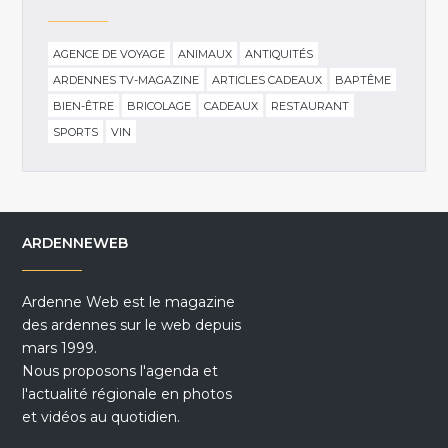
AGENCE DE VOYAGE
ANIMAUX
ANTIQUITÉS
ARDENNES TV-MAGAZINE
ARTICLES CADEAUX
BAPTÊME
BIEN-ÊTRE
BRICOLAGE
CADEAUX
RESTAURANT
SPORTS
VIN
ARDENNEWEB
Ardenne Web est le magazine
des ardennes sur le web depuis
mars 1999.
Nous proposons l'agenda et
l'actualité régionale en photos
et vidéos au quotidien.