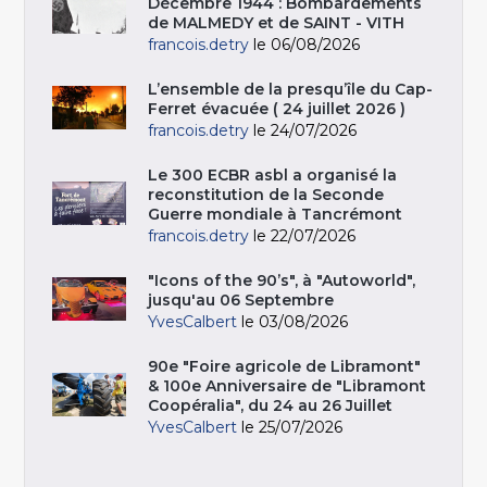
Décembre 1944 : Bombardements
de MALMEDY et de SAINT - VITH
francois.detry
le 06/08/2026
L’ensemble de la presqu’île du Cap-
Ferret évacuée ( 24 juillet 2026 )
francois.detry
le 24/07/2026
Le 300 ECBR asbl a organisé la
reconstitution de la Seconde
Guerre mondiale à Tancrémont
francois.detry
le 22/07/2026
"Icons of the 90’s", à "Autoworld",
jusqu'au 06 Septembre
YvesCalbert
le 03/08/2026
90e "Foire agricole de Libramont"
& 100e Anniversaire de "Libramont
Coopéralia", du 24 au 26 Juillet
YvesCalbert
le 25/07/2026