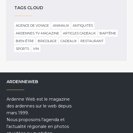
TAGS CLOUD
AGENCE DE VOYAGE
ANIMAUX
ANTIQUITÉS
ARDENNES TV-MAGAZINE
ARTICLES CADEAUX
BAPTÊME
BIEN-ÊTRE
BRICOLAGE
CADEAUX
RESTAURANT
SPORTS
VIN
ARDENNEWEB
Ardenne Web est le magazine
des ardennes sur le web depuis
mars 1999.
Nous proposons l'agenda et
l'actualité régionale en photos