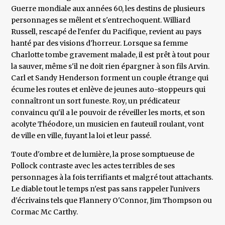
Guerre mondiale aux années 60, les destins de plusieurs
personnages se mêlent et s'entrechoquent. Williard
Russell, rescapé de l'enfer du Pacifique, revient au pays
hanté par des visions d'horreur. Lorsque sa femme
Charlotte tombe gravement malade, il est prêt à tout pour
la sauver, même s'il ne doit rien épargner à son fils Arvin.
Carl et Sandy Henderson forment un couple étrange qui
écume les routes et enlève de jeunes auto-stoppeurs qui
connaîtront un sort funeste. Roy, un prédicateur
convaincu qu'il a le pouvoir de réveiller les morts, et son
acolyte Théodore, un musicien en fauteuil roulant, vont
de ville en ville, fuyant la loi et leur passé.
Toute d'ombre et de lumière, la prose somptueuse de
Pollock contraste avec les actes terribles de ses
personnages à la fois terrifiants et malgré tout attachants.
Le diable tout le temps n'est pas sans rappeler l'univers
d'écrivains tels que Flannery O'Connor, Jim Thompson ou
Cormac Mc Carthy.