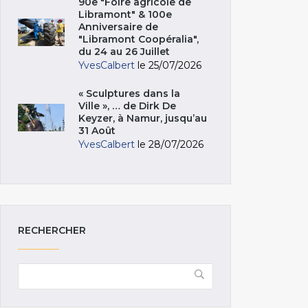
90e "Foire agricole de
Libramont" & 100e
Anniversaire de
"Libramont Coopéralia",
du 24 au 26 Juillet
YvesCalbert
le 25/07/2026
« Sculptures dans la
Ville », … de Dirk De
Keyzer, à Namur, jusqu’au
31 Août
YvesCalbert
le 28/07/2026
RECHERCHER