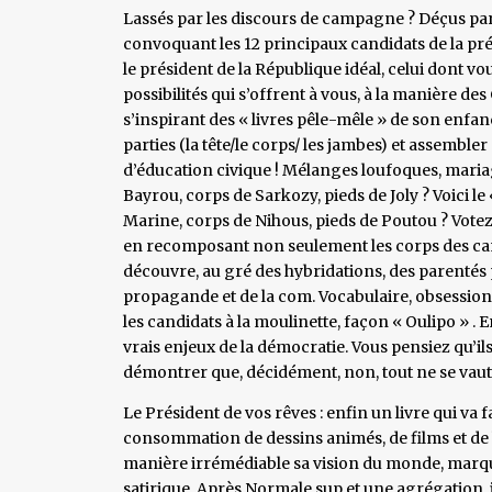
Lassés par les discours de campagne ? Déçus par 
convoquant les 12 principaux candidats de la prés
le président de la République idéal, celui dont vou
possibilités qui s’offrent à vous, à la manière d
s’inspirant des « livres pêle-mêle » de son enfa
parties (la tête/le corps/ les jambes) et assembler
d’éducation civique ! Mélanges loufoques, mariag
Bayrou, corps de Sarkozy, pieds de Joly ? Voici 
Marine, corps de Nihous, pieds de Poutou ? Votez «
en recomposant non seulement les corps des can
découvre, au gré des hybridations, des parentés po
propagande et de la com. Vocabulaire, obsessions
les candidats à la moulinette, façon « Oulipo » . 
vrais enjeux de la démocratie. Vous pensiez qu’il
démontrer que, décidément, non, tout ne se vaut
Le Président de vos rêves : enfin un livre qui va 
consommation de dessins animés, de films et de
manière irrémédiable sa vision du monde, marqu
satirique. Après Normale sup et une agrégation, i