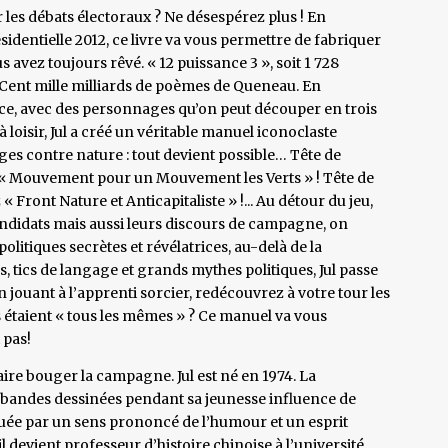
les débats électoraux ? Ne désespérez plus ! En
identielle 2012, ce livre va vous permettre de fabriquer
s avez toujours rêvé. « 12 puissance 3 », soit 1 728
es Cent mille milliards de poèmes de Queneau. En
nce, avec des personnages qu’on peut découper en trois
 à loisir, Jul a créé un véritable manuel iconoclaste
es contre nature : tout devient possible… Tête de
le « Mouvement pour un Mouvement les Verts » ! Tête de
 Front Nature et Anticapitaliste » !... Au détour du jeu,
didats mais aussi leurs discours de campagne, on
litiques secrètes et révélatrices, au-delà de la
, tics de langage et grands mythes politiques, Jul passe
En jouant à l’apprenti sorcier, redécouvrez à votre tour les
s étaient « tous les mêmes » ? Ce manuel va vous
 pas!
faire bouger la campagne. Jul est né en 1974. La
 bandes dessinées pendant sa jeunesse influence de
ée par un sens prononcé de l’humour et un esprit
l devient professeur d’histoire chinoise à l’université