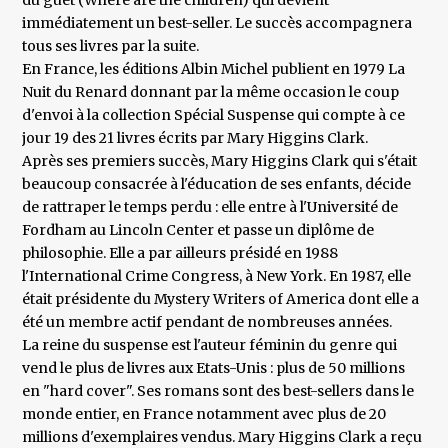
du guet (Where are the children) qui devient
immédiatement un best-seller. Le succès accompagnera
tous ses livres par la suite.
En France, les éditions Albin Michel publient en 1979 La
Nuit du Renard donnant par la même occasion le coup
d'envoi à la collection Spécial Suspense qui compte à ce
jour 19 des 21 livres écrits par Mary Higgins Clark.
Après ses premiers succès, Mary Higgins Clark qui s'était
beaucoup consacrée à l'éducation de ses enfants, décide
de rattraper le temps perdu : elle entre à l'Université de
Fordham au Lincoln Center et passe un diplôme de
philosophie. Elle a par ailleurs présidé en 1988
l'International Crime Congress, à New York. En 1987, elle
était présidente du Mystery Writers of America dont elle a
été un membre actif pendant de nombreuses années.
La reine du suspense est l'auteur féminin du genre qui
vend le plus de livres aux Etats-Unis : plus de 50 millions
en "hard cover". Ses romans sont des best-sellers dans le
monde entier, en France notamment avec plus de 20
millions d'exemplaires vendus. Mary Higgins Clark a reçu