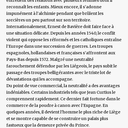
entretient des relations avec plusieurs femmes dont il
reconnaît les enfants. Mieux encore, il s’adonne
impunément à l’alchimie pendant que brûlent les
sorcières un peu partout sur son territoire.
Internationalement, Ernest de Bavière doit faire face à
une situation délicate. Depuis les années 1540, le conflit
violent qui oppose les réformés et les catholiques entraîne
l’Europe dans une succession de guerres. Les troupes
espagnoles, hollandaises et françaises s’affrontent aux
Pays-Bas depuis 1572. Malgré une neutralité
farouchement défendue par les Liégeois, le pays subit le
passage des troupes belligérantes avec le triste lot de
dévastations qui les accompagne.
Du point de vue commercial, la neutralité a des avantages
indéniables. Certains industriels tels que Jean Curtius le
comprennent rapidement. Ce dernier fait fortune dans le
commerce de la poudre à canon avec l’Espagne. En
quelques années, il devient l’homme le plus riche de Liège
et se montre capable de se construire un palais plus
fastueux que la demeure privée du Prince.