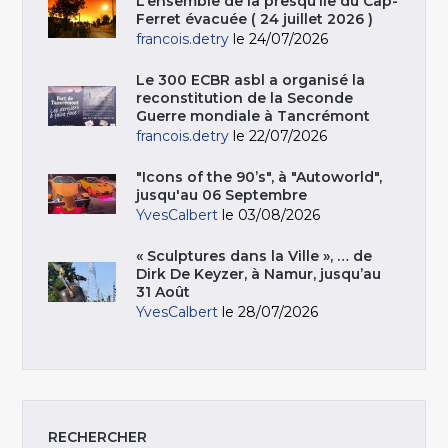
L’ensemble de la presqu’île du Cap-
Ferret évacuée ( 24 juillet 2026 )
francois.detry
le 24/07/2026
Le 300 ECBR asbl a organisé la
reconstitution de la Seconde
Guerre mondiale à Tancrémont
francois.detry
le 22/07/2026
"Icons of the 90’s", à "Autoworld",
jusqu'au 06 Septembre
YvesCalbert
le 03/08/2026
« Sculptures dans la Ville », … de
Dirk De Keyzer, à Namur, jusqu’au
31 Août
YvesCalbert
le 28/07/2026
RECHERCHER