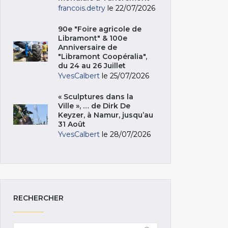
francois.detry
le 22/07/2026
90e "Foire agricole de
Libramont" & 100e
Anniversaire de
"Libramont Coopéralia",
du 24 au 26 Juillet
YvesCalbert
le 25/07/2026
« Sculptures dans la
Ville », … de Dirk De
Keyzer, à Namur, jusqu’au
31 Août
YvesCalbert
le 28/07/2026
RECHERCHER