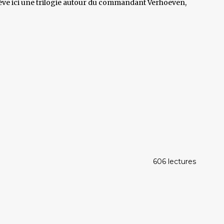
 achève ici une trilogie autour du commandant Verhoeven,
606 lectures