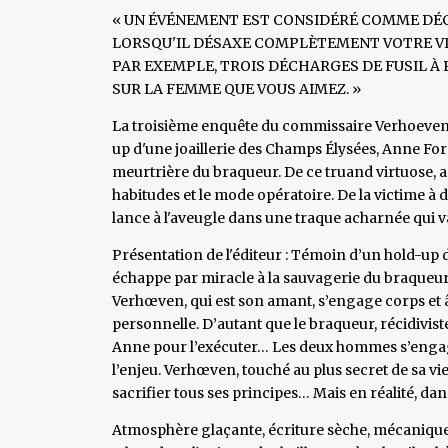
« UN ÉVÉNEMENT EST CONSIDÉRÉ COMME DÉC
LORSQU'IL DÉSAXE COMPLÈTEMENT VOTRE VI
PAR EXEMPLE, TROIS DÉCHARGES DE FUSIL À
SUR LA FEMME QUE VOUS AIMEZ. »
La troisième enquête du commissaire Verhoeven t
up d'une joaillerie des Champs Élysées, Anne Fore
meurtrière du braqueur. De ce truand virtuose, a
habitudes et le mode opératoire. De la victime à 
lance à l'aveugle dans une traque acharnée qui v
Présentation de l'éditeur : Témoin d’un hold-up 
échappe par miracle à la sauvagerie du braqueur
Verhœven, qui est son amant, s’engage corps et â
personnelle. D’autant que le braqueur, récidivist
Anne pour l’exécuter… Les deux hommes s’engage
l’enjeu. Verhœven, touché au plus secret de sa vie
sacrifier tous ses principes… Mais en réalité, dans 
Atmosphère glaçante, écriture sèche, mécanique 