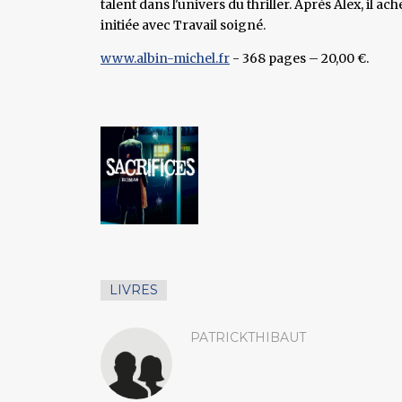
talent dans l'univers du thriller. Après Alex, il
initiée avec Travail soigné.
www.albin-michel.fr
- 368 pages – 20,00 €.
LIVRES
PATRICKTHIBAUT