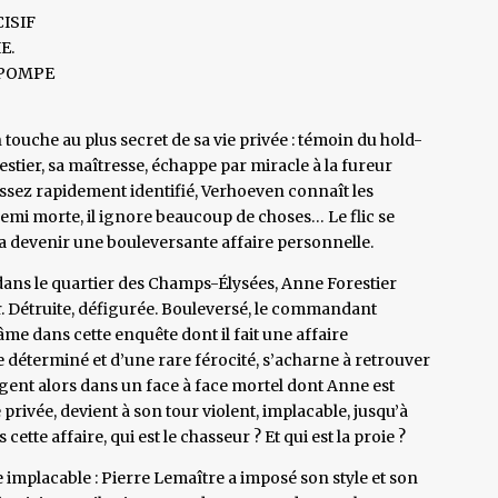
ISIF
E.
 POMPE
ouche au plus secret de sa vie privée : témoin du hold-
stier, sa maîtresse, échappe par miracle à la fureur
ssez rapidement identifié, Verhoeven connaît les
demi morte, il ignore beaucoup de choses… Le flic se
a devenir une bouleversante affaire personnelle.
dans le quartier des Champs-Élysées, Anne Forestier
. Détruite, défigurée. Bouleversé, le commandant
me dans cette enquête dont il fait une affaire
e déterminé et d’une rare férocité, s’acharne à retrouver
nt alors dans un face à face mortel dont Anne est
 privée, devient à son tour violent, implacable, jusqu’à
cette affaire, qui est le chasseur ? Et qui est la proie ?
implacable : Pierre Lemaître a imposé son style et son