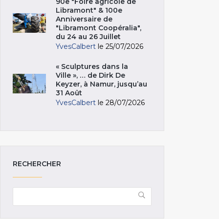
90e "Foire agricole de
Libramont" & 100e
Anniversaire de
"Libramont Coopéralia",
du 24 au 26 Juillet
YvesCalbert
le 25/07/2026
« Sculptures dans la
Ville », … de Dirk De
Keyzer, à Namur, jusqu’au
31 Août
YvesCalbert
le 28/07/2026
RECHERCHER