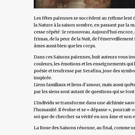
Les fêtes païennes se succèdent au rythme lent de 
la Nature à la saison sombre, en passant par la m
cesse répété : le renouveau. Aujourd’hui encore,
frimas, de la peur de la Nuit, de l’émerveillement 
âmes aussi bien que les corps.
Dans ces Saisons païennes, huit auteurs vous invi
couleurs, les émotions et les enseignements qui l
poésie et tendresse par Serafina, joue des symbol
inspirée.
Liens familiaux et liens d’amour, mais aussi quê
par les siens sont autant de questions qui se font 
L’individu se transforme dans une alchimie sauvag
l’humanité. Il évolue et se « dépasse », pourrait-o
soi que de chercher sa vérité en son âme et son e
La Roue des Saisons résonne, au final, comme u