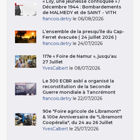
« Lily, une jeunesse confisquée » /
Décembre 1944 : Bombardements
de MALMEDY et de SAINT - VITH
francois.detry
le 06/08/2026
L’ensemble de la presqu’île du Cap-
Ferret évacuée ( 24 juillet 2026 )
francois.detry
le 24/07/2026
117e « Foire de Namur », jusqu’au
27 Juillet
YvesCalbert
le 08/07/2026
Le 300 ECBR asbl a organisé la
reconstitution de la Seconde
Guerre mondiale à Tancrémont
francois.detry
le 22/07/2026
90e "Foire agricole de Libramont"
& 100e Anniversaire de "Libramont
Coopéralia", du 24 au 26 Juillet
YvesCalbert
le 25/07/2026