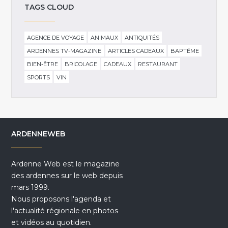
TAGS CLOUD
AGENCE DE VOYAGE
ANIMAUX
ANTIQUITÉS
ARDENNES TV-MAGAZINE
ARTICLES CADEAUX
BAPTÊME
BIEN-ÊTRE
BRICOLAGE
CADEAUX
RESTAURANT
SPORTS
VIN
ARDENNEWEB
Ardenne Web est le magazine
des ardennes sur le web depuis
mars 1999.
Nous proposons l'agenda et
l'actualité régionale en photos
et vidéos au quotidien.