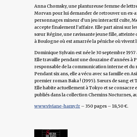
Anna Chomsky, une plantureuse femme de lettres
Morvan pour lui demander de retrouver un ex-am
personnages mineur d’un jeu interactif culte, Me
accepte finalement l’affaire. Elle part ainsi sur le
sœur Régine, une ravissante jeune fille, atteint
à Boulogne où est amarrée la péniche où vivent le fr
Dominique Sylvain est née le 30 septembre 1957 à
Elle travaille pendant une douzaine d’années à 
responsable de la communication interne et du 
Pendant six ans, elle a vécu avec sa famille en Asie
premier roman Baka ! (1995). Sœurs de sang et Tr
Elle habite actuellement à Tokyo et se consacre e
publiés dans la collection Chemins Nocturnes, a
www.viviane-hamy.fr
– 350 pages – 18,50 €.