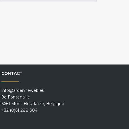
CONTACT
info@ardenneweb.eu
9e Fontenaille
6661 Mont-Houffalize, Belgique
+32 (0)61 288 304