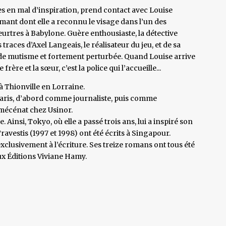
 en mal d’inspiration, prend contact avec Louise
ant dont elle a reconnu le visage dans l’un des
urtres à Babylone. Guère enthousiaste, la détective
s traces d’Axel Langeais, le réalisateur du jeu, et de sa
e de mutisme et fortement perturbée. Quand Louise arrive
ère et la sœur, c’est la police qui l’accueille...
 Thionville en Lorraine.
Paris, d’abord comme journaliste, puis comme
mécénat chez Usinor.
. Ainsi, Tokyo, où elle a passé trois ans, lui a inspiré son
avestis (1997 et 1998) ont été écrits à Singapour.
xclusivement à l’écriture. Ses treize romans ont tous été
ux Éditions Viviane Hamy.