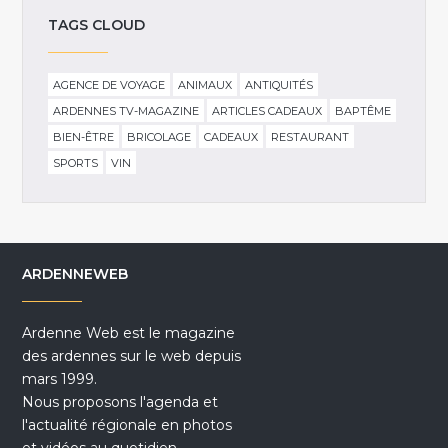
TAGS CLOUD
AGENCE DE VOYAGE
ANIMAUX
ANTIQUITÉS
ARDENNES TV-MAGAZINE
ARTICLES CADEAUX
BAPTÊME
BIEN-ÊTRE
BRICOLAGE
CADEAUX
RESTAURANT
SPORTS
VIN
ARDENNEWEB
Ardenne Web est le magazine
des ardennes sur le web depuis
mars 1999.
Nous proposons l'agenda et
l'actualité régionale en photos