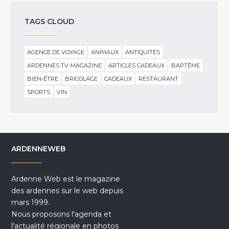
TAGS CLOUD
AGENCE DE VOYAGE
ANIMAUX
ANTIQUITÉS
ARDENNES TV-MAGAZINE
ARTICLES CADEAUX
BAPTÊME
BIEN-ÊTRE
BRICOLAGE
CADEAUX
RESTAURANT
SPORTS
VIN
ARDENNEWEB
Ardenne Web est le magazine
des ardennes sur le web depuis
mars 1999.
Nous proposons l'agenda et
l'actualité régionale en photos