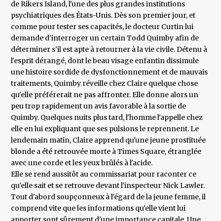
de Rikers Island, l'une des plus grandes institutions
psychiatriques des États-Unis. Dès son premier jour, et
comme pour tester ses capacités, le docteur Curtin lui
demande d'interroger un certain Todd Quimby afin de
déterminer s'il est apte à retourner à la vie civile. Détenu à
l'esprit dérangé, dont le beau visage enfantin dissimule
une histoire sordide de dysfonctionnement et de mauvais
traitements, Quimby réveille chez Claire quelque chose
qu'elle préférerait ne pas affronter. Elle donne alors un
peu trop rapidement un avis favorable à la sortie de
Quimby. Quelques nuits plus tard, l'homme l'appelle chez
elle en lui expliquant que ses pulsions le reprennent. Le
lendemain matin, Claire apprend qu'une jeune prostituée
blonde a été retrouvée morte à Times Square, étranglée
avec une corde et les yeux brûlés à l'acide.
Elle se rend aussitôt au commissariat pour raconter ce
qu'elle sait et se retrouve devant l'inspecteur Nick Lawler.
Tout d'abord soupçonneux à l'égard de la jeune femme, il
comprend vite que les informations qu'elle vient lui
apporter sont sûrement d'une importance capitale. Une