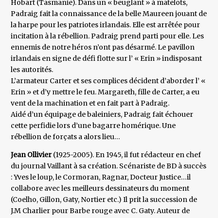
Hobart (Tasmanie). Dans un « beuglant » à matelots,
Padraig fait la connaissance de la belle Maureen jouant de
la harpe pour les patriotes irlandais. Elle est arrêtée pour
incitation à la rébellion. Padraig prend parti pour elle. Les
ennemis de notre héros n’ont pas désarmé. Le pavillon
irlandais en signe de défi flotte sur l’ « Erin » indisposant
les autorités.
L’armateur Carter et ses complices décident d’aborder l’ «
Erin » et d’y mettre le feu. Margareth, fille de Carter, a eu
vent de la machination et en fait part à Padraig.
Aidé d’un équipage de baleiniers, Padraig fait échouer
cette perfidie lors d’une bagarre homérique. Une
rébellion de forçats a alors lieu…
Jean Ollivier
(1925-2005). En 1945, il fut rédacteur en chef
du journal Vaillant à sa création. Scénariste de BD à succès
: Yves le loup, le Cormoran, Ragnar, Docteur Justice…il
collabore avec les meilleurs dessinateurs du moment
(Coelho, Gillon, Gaty, Nortier etc.) Il prit la succession de
J.M Charlier pour Barbe rouge avec C. Gaty. Auteur de