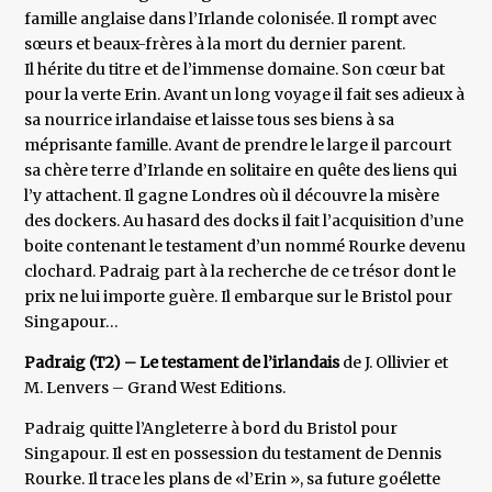
famille anglaise dans l’Irlande colonisée. Il rompt avec
sœurs et beaux-frères à la mort du dernier parent.
Il hérite du titre et de l’immense domaine. Son cœur bat
pour la verte Erin. Avant un long voyage il fait ses adieux à
sa nourrice irlandaise et laisse tous ses biens à sa
méprisante famille. Avant de prendre le large il parcourt
sa chère terre d’Irlande en solitaire en quête des liens qui
l’y attachent. Il gagne Londres où il découvre la misère
des dockers. Au hasard des docks il fait l’acquisition d’une
boite contenant le testament d’un nommé Rourke devenu
clochard. Padraig part à la recherche de ce trésor dont le
prix ne lui importe guère. Il embarque sur le Bristol pour
Singapour…
Padraig (T2) – Le testament de l’irlandais
de J. Ollivier et
M. Lenvers – Grand West Editions.
Padraig quitte l’Angleterre à bord du Bristol pour
Singapour. Il est en possession du testament de Dennis
Rourke. Il trace les plans de «l’Erin », sa future goélette