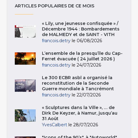
ARTICLES POPULAIRES DE CE MOIS
« Lily, une jeunesse confisquée » /
Décembre 1944 : Bombardements
de MALMEDY et de SAINT - VITH
francois.detry
le 06/08/2026
L’ensemble de la presqu’île du Cap-
Ferret évacuée ( 24 juillet 2026 )
francois.detry
le 24/07/2026
Le 300 ECBR asbl a organisé la
reconstitution de la Seconde
Guerre mondiale à Tancrémont
francois.detry
le 22/07/2026
« Sculptures dans la Ville », … de
Dirk De Keyzer, à Namur, jusqu’au
31 Août
YvesCalbert
le 28/07/2026
"Icons of the 90’s", à "Autoworld",