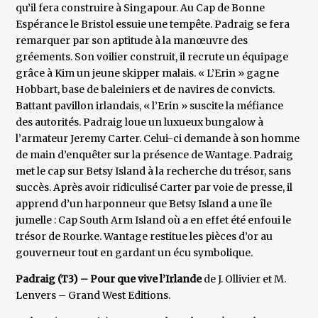
qu’il fera construire à Singapour. Au Cap de Bonne
Espérance le Bristol essuie une tempête. Padraig se fera
remarquer par son aptitude à la manœuvre des
gréements. Son voilier construit, il recrute un équipage
grâce à Kim un jeune skipper malais. « L’Erin » gagne
Hobbart, base de baleiniers et de navires de convicts.
Battant pavillon irlandais, « l’Erin » suscite la méfiance
des autorités. Padraig loue un luxueux bungalow à
l’armateur Jeremy Carter. Celui-ci demande à son homme
de main d’enquêter sur la présence de Wantage. Padraig
met le cap sur Betsy Island à la recherche du trésor, sans
succès. Après avoir ridiculisé Carter par voie de presse, il
apprend d’un harponneur que Betsy Island a une île
jumelle : Cap South Arm Island où a en effet été enfoui le
trésor de Rourke. Wantage restitue les pièces d’or au
gouverneur tout en gardant un écu symbolique.
Padraig (T3) – Pour que vive l’Irlande
de J. Ollivier et M.
Lenvers – Grand West Editions.