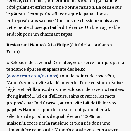
service, est familial, bon enfant mais tout en gardant le
côté galant et efficace d’une bonne maison. La cerise sur
le gâteau... les superbes flacons que le papa Kloos a
entreposé dans sa cave. Une cuisine classique mais avec
cette petite chose qui fait la différence. Un bien agréable
endroit pour un charmant repas.
Restaurant Nanoo’s à La Hulpe
(à 10’ de la Fondation
Folon).
« Eclosion de saveurs! D'emblée, vous serez conquis par la
tendance épurée et apaisante des lieux
(
www.resto.com/nanoos
).Tout de noir et de rose vêtu,
Nanoo's vous invite à la découverte d'une cuisine créative,
légère et pétillante... dans une éclosion de saveurs teintées
d'originalité.D'ici ou d'ailleurs, sains et variés, les mets
proposés par Joël Crasset, auront vite fait de titiller vos
papilles.Nanoo's apporte un soin tout particulier à la
sélection de produits de qualité et au "100% fait
maison".Bercés par la musique et plongés dans une
atmosphère reposante, Nanoo's convie vos sens à vivre