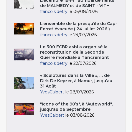
Décembre 1944 : Bombardements
de MALMEDY et de SAINT - VITH
francois.detry
le 06/08/2026
L’ensemble de la presqu’île du Cap-
Ferret évacuée ( 24 juillet 2026 )
francois.detry
le 24/07/2026
Le 300 ECBR asbl a organisé la
reconstitution de la Seconde
Guerre mondiale à Tancrémont
francois.detry
le 22/07/2026
« Sculptures dans la Ville », … de
Dirk De Keyzer, à Namur, jusqu’au
31 Août
YvesCalbert
le 28/07/2026
"Icons of the 90’s", à "Autoworld",
jusqu'au 06 Septembre
YvesCalbert
le 03/08/2026