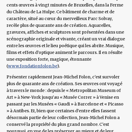
cents œuvres à vingt minutes de Bruxelles, dans la Ferme
du Château de La Hulpe. Ce bâtiment de charme et de
caractère, situé au cœur du merveilleux Parc Solvay,
recèle plus de quarante ans de création. Aquarelles,
gravures, affiches et sculptures sont présentées dans une
scénographie originale et vivante, créant un vrai dialogue
entre les œuvres et le lieu poétique qui les abrite. Musique,
films et effets d’optique animent le parcours. Il en résulte
une exposition forte, magique, étonnante
(
www.fondationfolon.be
).
Présenter rapidement Jean-Michel Folon, c’est survoler
plus de quarante ans de création. Ses œuvres ont voyagé
à travers le monde : depuis le « Metropolitan Museum of
Art » à New-York jusqu’au « Musée Correr » à Venise en
passant par les Musées « Gaudi » à Barcelone et « Picasso
» à Antibes. Et, bien que certaines d’entre elles fassent
désormais partie de leur collection, Jean-Michel Folon a
conservé la propriété du plus grand nombre. C’est
pourquoi, en vue de les préserver au mieux et de leur