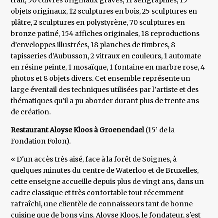
trait, 50 cuivres originaux gravés, 11 sérigraphies, 15
objets originaux, 12 sculptures en bois, 25 sculptures en
plâtre, 2 sculptures en polystyrène, 70 sculptures en
bronze patiné, 154 affiches originales, 18 reproductions
d’enveloppes illustrées, 18 planches de timbres, 8
tapisseries d’Aubusson, 2 vitraux en couleurs, 1 automate
en résine peinte, 1 mosaïque, 1 fontaine en marbre rose, 4
photos et 8 objets divers. Cet ensemble représente un
large éventail des techniques utilisées par l’artiste et des
thématiques qu’il a pu aborder durant plus de trente ans
de création.
Restaurant Aloyse Kloos à Groenendael
(15’ de la
Fondation Folon).
« D'un accès très aisé, face à la forêt de Soignes, à
quelques minutes du centre de Waterloo et de Bruxelles,
cette enseigne accueille depuis plus de vingt ans, dans un
cadre classique et très confortable tout récemment
rafraîchi, une clientèle de connaisseurs tant de bonne
cuisine que de bons vins. Aloyse Kloos, le fondateur, s'est