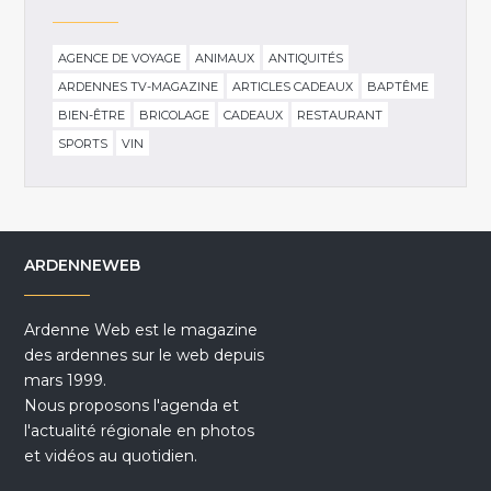
AGENCE DE VOYAGE
ANIMAUX
ANTIQUITÉS
ARDENNES TV-MAGAZINE
ARTICLES CADEAUX
BAPTÊME
BIEN-ÊTRE
BRICOLAGE
CADEAUX
RESTAURANT
SPORTS
VIN
ARDENNEWEB
Ardenne Web est le magazine
des ardennes sur le web depuis
mars 1999.
Nous proposons l'agenda et
l'actualité régionale en photos
et vidéos au quotidien.