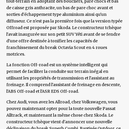
tout-terrain en adoptant des boucliers, pare chocs et bas
de caisse gris anthracite, un bas de pare choc avant et
sorties d'échappement type aluminium ainsi qu'un
diffuseur. Ce n'est pas la première fois que la version typée
Offroad est proposée par Skoda. Le constructeur tchèque
l'avait inaugurée sur son petit SUV Yéti avant de se fendre
d'une offre destinée à tonifier les capacités de
franchissement du break Octavia Scout en 4 roues
motrices.
La fonction Off-road est un système intelligent qui
permet de faciliter la conduite sur terrain inégal en
utilisant les propriétés de transmission et l'assistant au
freinage. Il comprend l'assistant de freinage en descente,
l'ABS Off-road et l'ASR EDS Off-road.
Chez Audi, vous avez les Allroad, chez Volkswagen, vous
pouvez maintenant opter pour la toute nouvelle Passat
Alltrack, et maintenant la même chose chez Skoda. Le
constructeur tchèque vient d'annoncer une nouvelle
déclinaison du break Superb Combi. Baptisée Outdoor, ce