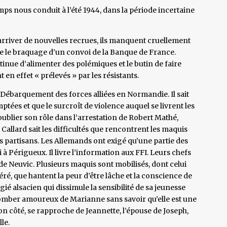
ps nous conduit à l’été 1944, dans la période incertaine
rriver de nouvelles recrues, ils manquent cruellement
e le braquage d’un convoi de la Banque de France.
tinue d’alimenter des polémiques et le butin de faire
 en effet « prélevés » par les résistants.
u Débarquement des forces alliées en Normandie. Il sait
tées et que le surcroît de violence auquel se livrent les
ublier son rôle dans l’arrestation de Robert Mathé,
allard sait les difficultés que rencontrent les maquis
es partisans. Les Allemands ont exigé qu’une partie des
 à Périgueux. Il livre l’information aux FFI. Leurs chefs
de Neuvic. Plusieurs maquis sont mobilisés, dont celui
éré, que hantent la peur d’être lâche et la conscience de
ié alsacien qui dissimule la sensibilité de sa jeunesse
omber amoureux de Marianne sans savoir qu’elle est une
n côté, se rapproche de Jeannette, l’épouse de Joseph,
le.