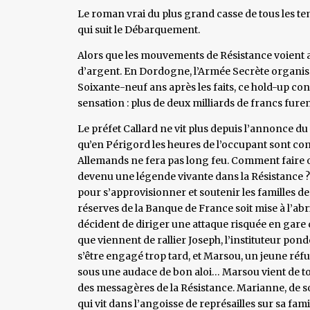
Le roman vrai du plus grand casse de tous les tem
qui suit le Débarquement.
Alors que les mouvements de Résistance voient a
d’argent. En Dordogne, l’Armée Secrète organis
Soixante-neuf ans après les faits, ce hold-up con
sensation : plus de deux milliards de francs furent
Le préfet Callard ne vit plus depuis l’annonce d
qu’en Périgord les heures de l’occupant sont comp
Allemands ne fera pas long feu. Comment faire o
devenu une légende vivante dans la Résistance ? C
pour s’approvisionner et soutenir les familles d
réserves de la Banque de France soit mise à l’abri
décident de diriger une attaque risquée en gare 
que viennent de rallier Joseph, l’instituteur pond
s’être engagé trop tard, et Marsou, un jeune réfug
sous une audace de bon aloi… Marsou vient de t
des messagères de la Résistance. Marianne, de so
qui vit dans l’angoisse de représailles sur sa famil