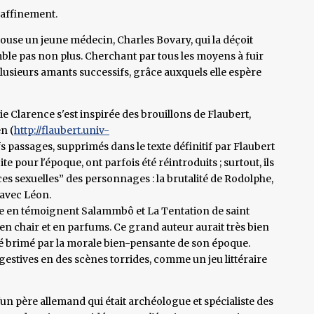
raffinement.
use un jeune médecin, Charles Bovary, qui la déçoit
mble pas non plus. Cherchant par tous les moyens à fuir
 plusieurs amants successifs, grâce auxquels elle espère
e Clarence s'est inspirée des brouillons de Flaubert,
en (
http://flaubert.univ-
fs passages, supprimés dans le texte définitif par Flaubert
e pour l'époque, ont parfois été réintroduits ; surtout, ils
es sexuelles” des personnages : la brutalité de Rodolphe,
avec Léon.
me en témoignent Salammbô et La Tentation de saint
n chair et en parfums. Ce grand auteur aurait très bien
 été brimé par la morale bien-pensante de son époque.
estives en des scènes torrides, comme un jeu littéraire
n père allemand qui était archéologue et spécialiste des