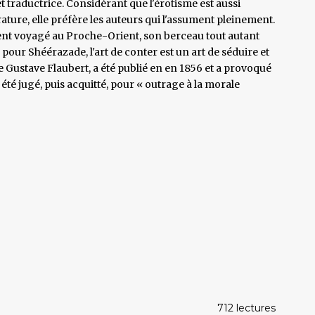
t traductrice. Considérant que l'érotisme est aussi
rature, elle préfère les auteurs qui l'assument pleinement.
ment voyagé au Proche-Orient, son berceau tout autant
pour Shéérazade, l'art de conter est un art de séduire et
 Gustave Flaubert, a été publié en en 1856 et a provoqué
 été jugé, puis acquitté, pour « outrage à la morale
712 lectures