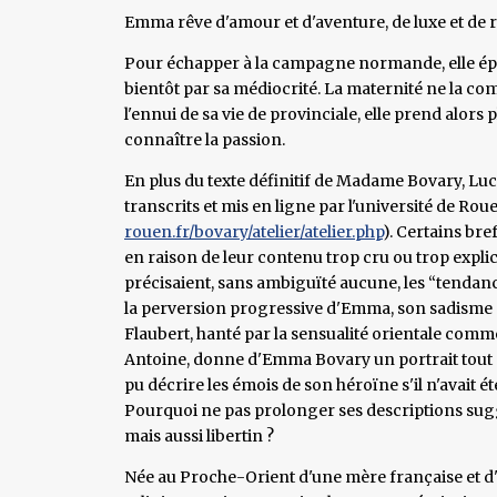
Emma rêve d'amour et d'aventure, de luxe et de 
Pour échapper à la campagne normande, elle épo
bientôt par sa médiocrité. La maternité ne la co
l'ennui de sa vie de provinciale, elle prend alors
connaître la passion.
En plus du texte définitif de Madame Bovary, Luci
transcrits et mis en ligne par l'université de Rou
rouen.fr/bovary/atelier/atelier.php
). Certains bre
en raison de leur contenu trop cru ou trop explicit
précisaient, sans ambiguïté aucune, les “tendanc
la perversion progressive d'Emma, son sadisme 
Flaubert, hanté par la sensualité orientale com
Antoine, donne d'Emma Bovary un portrait tout e
pu décrire les émois de son héroïne s'il n'avait
Pourquoi ne pas prolonger ses descriptions sugg
mais aussi libertin ?
Née au Proche-Orient d'une mère française et d'u