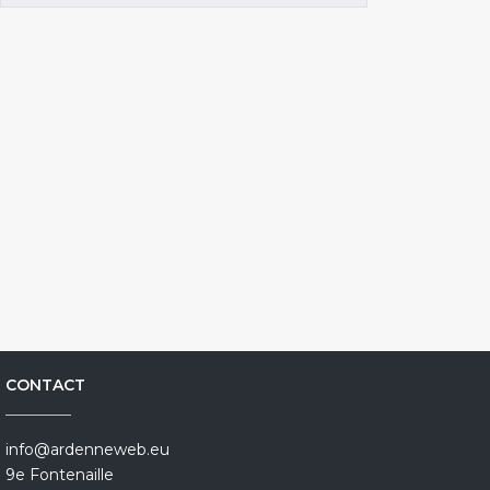
CONTACT
info@ardenneweb.eu
9e Fontenaille