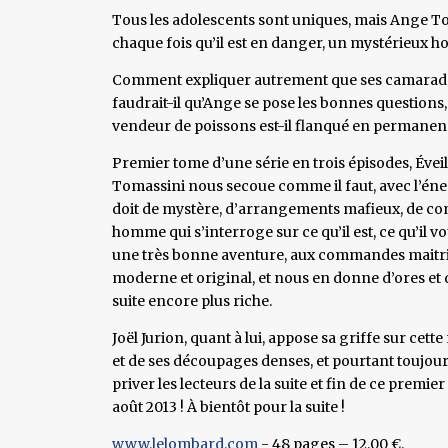
Tous les adolescents sont uniques, mais Ange Toma
chaque fois qu’il est en danger, un mystérieux ho
Comment expliquer autrement que ses camarades
faudrait-il qu’Ange se pose les bonnes questions,
vendeur de poissons est-il flanqué en permanen
Premier tome d’une série en trois épisodes, Éveil
Tomassini nous secoue comme il faut, avec l’éner
doit de mystère, d’arrangements mafieux, de co
homme qui s’interroge sur ce qu’il est, ce qu’il vo
une très bonne aventure, aux commandes maitri
moderne et original, et nous en donne d’ores e
suite encore plus riche.
Joël Jurion, quant à lui, appose sa griffe sur cett
et de ses découpages denses, et pourtant toujours 
priver les lecteurs de la suite et fin de ce premie
août 2013 ! À bientôt pour la suite !
www.lelombard.com
- 48 pages – 12,00 €.