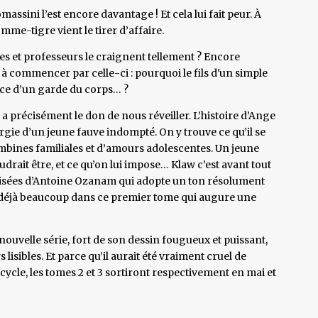
ssini l’est encore davantage ! Et cela lui fait peur. À
mme-tigre vient le tirer d’affaire.
 et professeurs le craignent tellement ? Encore
 à commencer par celle-ci : pourquoi le fils d'un simple
ce d’un garde du corps… ?
 a précisément le don de nous réveiller. L’histoire d’Ange
gie d’un jeune fauve indompté. On y trouve ce qu’il se
mbines familiales et d’amours adolescentes. Un jeune
udrait être, et ce qu’on lui impose… Klaw c’est avant tout
sées d’Antoine Ozanam qui adopte un ton résolument
t déjà beaucoup dans ce premier tome qui augure une
e nouvelle série, fort de son dessin fougueux et puissant,
lisibles. Et parce qu’il aurait été vraiment cruel de
r cycle, les tomes 2 et 3 sortiront respectivement en mai et