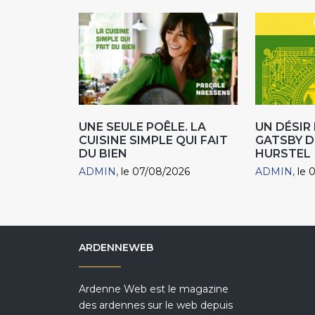
UNE SEULE POÊLE. LA
UN DÉSI
CUISINE SIMPLE QUI FAIT
GATSBY D
DU BIEN
HURSTEL
ADMIN
le 07/08/2026
ADMIN
le 
ARDENNEWEB
Ardenne Web est le magazine
des ardennes sur le web depuis