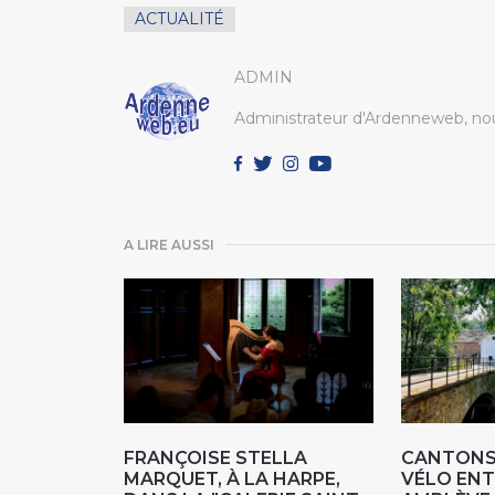
ACTUALITÉ
ADMIN
Administrateur d'Ardenneweb, nou
A LIRE AUSSI
FRANÇOISE STELLA
CANTONS 
MARQUET, À LA HARPE,
VÉLO ENT