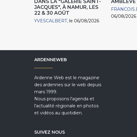
DANS LA "GALERIE SAINT-
AMBLÈVE
JACQUES", À NAMUR, LES
FRANCOIS.
22 & 30 AOÛT
06/08/2026
YVESCALBERT
le 06/08/2026
ARDENNEWEB
Ardenne Web est le magazine
des ardennes sur le web depuis
mars 1999.
Nous proposons l'agenda et
l'actualité régionale en photos
et vidéos au quotidien.
SUIVEZ NOUS