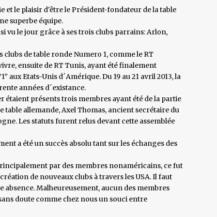
ie et le plaisir d'être le Président-fondateur de la table
ne superbe équipe.
si vu le jour grâce à ses trois clubs parrains: Arlon,
trois clubs de table ronde Numero 1, comme le RT
vre, ensuite de RT Tunis, ayant été finalement
1” aux Etats-Unis d´Amérique. Du 19 au 21 avril 2013, la
trente années d´existance.
 étaient présents trois membres ayant été de la partie
ne table allemande, Axel Thomas, ancient secrétaire du
e. Les statuts furent relus devant cette assemblée
ent a été un succès absolu tant sur les échanges des
 principalement par des membres nonaméricains, ce fut
réation de nouveaux clubs à travers les USA. Il faut
ette absence. Malheureusement, aucun des membres
, sans doute comme chez nous un souci entre