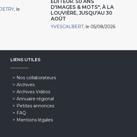
EDITEUR. 50 ANS
D'IMAGES & MOTS", À LA
DETRY
le
LOUVIÈRE, JUSQU'AU 30
AOÛT
YVESCALBERT
le 05/08/2026
LIENS UTILES
Nos collaborateurs
Archives
Archives Vidéos
Annuaire régional
Petites annonces
FAQ
Mentions légales