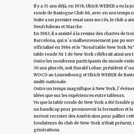
Il y a 35 ans déjà, en 1978, Ulrich WEBER a eu la jo
ronde de Bastogne Club 86, avec en son temps u
Suite a un premier essai sans succès, le club a ain
Neufchâteau et Marche.
En 1983, il a assisté à la remise des chartes de 
Barcelona, qui n´a malheureusement pas pu survi
officialisé en 1984 et le “Rond table New York Nr°
table ronde Nr 1 de New York célébrait ainsi ses 
Outre les nombreux participants du monde entier
30 ans plus tôt, soit Harald Lohse, président d´u
WOCO au Luxembourg et Ulrich WEBER de Bastogn
multi-nationale.
Outre un temps magnifique à New York, l´évènem
idées que sur les expériences entre tableurs.
Vu que la table ronde de New York a été fondée
un handicap pour promouvoir la formation et la c
surtout recruter des Américains pour pallier c
fondateurs du club de New-York n’était présent
générations.