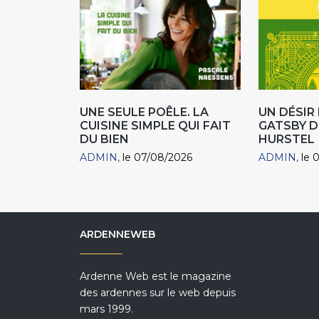
UNE SEULE POÊLE. LA
UN DÉSI
CUISINE SIMPLE QUI FAIT
GATSBY D
DU BIEN
HURSTEL
ADMIN
le 07/08/2026
ADMIN
le 
ARDENNEWEB
Ardenne Web est le magazine
des ardennes sur le web depuis
mars 1999.