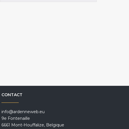
CONTACT
info@ardenneweb.eu
9e Fontenaille
6661 Mont-Houffalize, Belgique