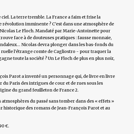
ciel. La terre tremble. La France a faim et frise la
e révolution imminente ? C’est dans une atmosphère de
e Nicolas Le Floch. Mandaté par Marie-Antoinette pour
etrouve face à de douteuses pratiques : fausse monnaie,
candaleux… Nicolas devra plonger dans les bas-fonds du
 ruelle l’étrange comte de Cagliostro - pour traquer la
agne toute la société ? Un Le Floch de plus en plus noir,
nçois Parot a inventé un personnage qui, de livre en livre
 du Paris des intrigues de cour et de rues sous les
origine du grand feuilleton de France 2.
es atmosphères du passé sans tomber dans des « effets »
ur historique des romans de Jean-François Parot et au
90 €.