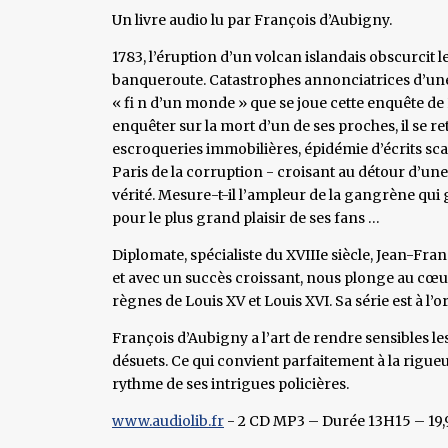
Un livre audio lu par François d’Aubigny.
1783, l’éruption d’un volcan islandais obscurcit le 
banqueroute. Catastrophes annonciatrices d’un
« fi n d’un monde » que se joue cette enquête d
enquêter sur la mort d’un de ses proches, il se r
escroqueries immobilières, épidémie d’écrits s
Paris de la corruption - croisant au détour d’une
vérité. Mesure-t-il l’ampleur de la gangrène qui g
pour le plus grand plaisir de ses fans …
Diplomate, spécialiste du XVIIIe siècle, Jean-Fra
et avec un succès croissant, nous plonge au cœur
règnes de Louis XV et Louis XVI. Sa série est à l’
François d’Aubigny a l’art de rendre sensibles l
désuets. Ce qui convient parfaitement à la rigue
rythme de ses intrigues policières.
www.audiolib.fr
- 2 CD MP3 – Durée 13H15 – 19,