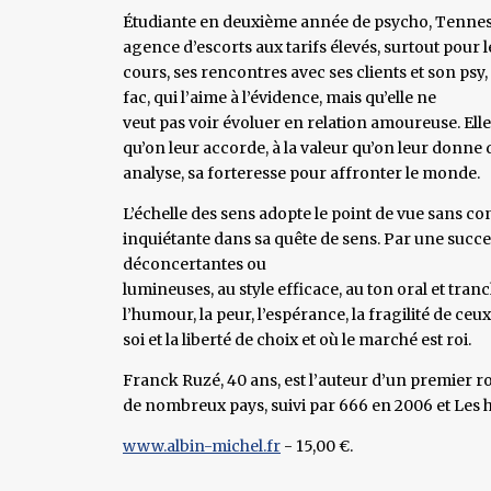
Étudiante en deuxième année de psycho, Tennessee
agence d’escorts aux tarifs élevés, surtout pour 
cours, ses rencontres avec ses clients et son psy,
fac, qui l’aime à l’évidence, mais qu’elle ne
veut pas voir évoluer en relation amoureuse. Elle 
qu’on leur accorde, à la valeur qu’on leur donne 
analyse, sa forteresse pour affronter le monde.
L’échelle des sens adopte le point de vue sans c
inquiétante dans sa quête de sens. Par une succe
déconcertantes ou
lumineuses, au style efficace, au ton oral et tranc
l’humour, la peur, l’espérance, la fragilité de ceu
soi et la liberté de choix et où le marché est roi.
Franck Ruzé, 40 ans, est l’auteur d’un premier r
de nombreux pays, suivi par 666 en 2006 et Les
www.albin-michel.fr
- 15,00 €.