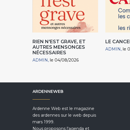
RIEN N'EST GRAVE, ET
LE CANCE
AUTRES MENSONGES
ADMIN
le 
NÉCESSAIRES
ADMIN
le 04/08/2026
ARDENNEWEB
Ardenne Web est le magazine
des ardennes sur le web depuis
mars 1999.
Nous proposons l'agenda et