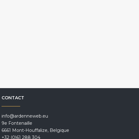
CONTACT
info@ardenneweb.eu
9e Fontenaille
6661 Mont-Houffalize, Belgique
+32 (0)61 288 304