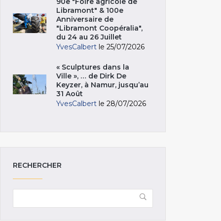
90e "Foire agricole de
Libramont" & 100e
Anniversaire de
"Libramont Coopéralia",
du 24 au 26 Juillet
YvesCalbert
le 25/07/2026
« Sculptures dans la
Ville », … de Dirk De
Keyzer, à Namur, jusqu’au
31 Août
YvesCalbert
le 28/07/2026
RECHERCHER