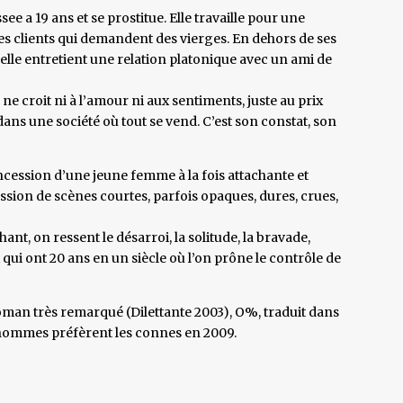
 a 19 ans et se prostitue. Elle travaille pour une
les clients qui demandent des vierges. En dehors de ses
 elle entretient une relation platonique avec un ami de
ne croit ni à l’amour ni aux sentiments, juste au prix
dans une société où tout se vend. C’est son constat, son
oncession d’une jeune femme à la fois attachante et
ssion de scènes courtes, parfois opaques, dures, crues,
hant, on ressent le désarroi, la solitude, la bravade,
x qui ont 20 ans en un siècle où l’on prône le contrôle de
oman très remarqué (Dilettante 2003), O%, traduit dans
 hommes préfèrent les connes en 2009.