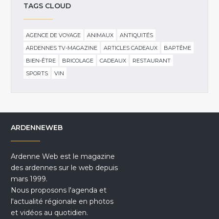
TAGS CLOUD
AGENCE DE VOYAGE
ANIMAUX
ANTIQUITÉS
ARDENNES TV-MAGAZINE
ARTICLES CADEAUX
BAPTÊME
BIEN-ÊTRE
BRICOLAGE
CADEAUX
RESTAURANT
SPORTS
VIN
ARDENNEWEB
Ardenne Web est le magazine
des ardennes sur le web depuis
mars 1999.
Nous proposons l'agenda et
l'actualité régionale en photos
et vidéos au quotidien.