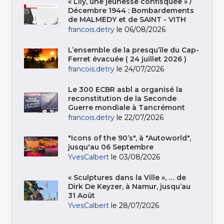
« Lily, une jeunesse confisquée » /
Décembre 1944 : Bombardements
de MALMEDY et de SAINT - VITH
francois.detry
le 06/08/2026
L’ensemble de la presqu’île du Cap-
Ferret évacuée ( 24 juillet 2026 )
francois.detry
le 24/07/2026
Le 300 ECBR asbl a organisé la
reconstitution de la Seconde
Guerre mondiale à Tancrémont
francois.detry
le 22/07/2026
"Icons of the 90’s", à "Autoworld",
jusqu'au 06 Septembre
YvesCalbert
le 03/08/2026
« Sculptures dans la Ville », … de
Dirk De Keyzer, à Namur, jusqu’au
31 Août
YvesCalbert
le 28/07/2026