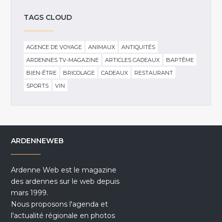
TAGS CLOUD
AGENCE DE VOYAGE
ANIMAUX
ANTIQUITÉS
ARDENNES TV-MAGAZINE
ARTICLES CADEAUX
BAPTÊME
BIEN-ÊTRE
BRICOLAGE
CADEAUX
RESTAURANT
SPORTS
VIN
ARDENNEWEB
Ardenne Web est le magazine
des ardennes sur le web depuis
mars 1999.
Nous proposons l'agenda et
l'actualité régionale en photos