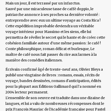
Mais un jour, il est terrassé par un infarctus.
Sauvé par une miraculeuse tasse de caffè doppio, le
patriarche annonce à ses proches sa dernière volonté :
entreprendre avec eux un ultime voyage au Costa Rica !
Cette expédition improbable deviendra un véritable
voyage intérieur pour Massimo et les siens, elle lui
permettra de révéler le secret qui le hante et de créer cette
cohésion familiale autour d’une même passion : le café !
Conte philosophique, roman délicat et burlesque, Le
maître de café nous fait passer du rire aux larmes à la
manière des comédies italiennes.
Écrivain confirmé âgé de trente-neuf ans, Olivier Bleys a
publié une vingtaine de livres : romans, essais, récits de
voyage, bandes dessinées, romans d'anticipation, édités
pour la plupart aux Éditions Gallimard qui l’a nommé en
2004 lecteur permanent.
L’ensemble de son oeuvre est traduite dans une dizaine de
langues, et lui a valu de nombreuses récompenses dont le
prix François Mauriac de l’Académie française pour Pastel