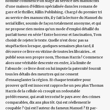
homme commence un stage au service des manuscrits
d’une maison d’édition spécialisée dans les romans de
gare et le thriller, Killin Publishing. Chargé du premier tri
au service des manuscrits, il y fait la lecture du Manuel du
serial killer, soumis de façon totalement anonyme, et qui
ne propose rien moins qu’un mode d’emploi détaillé du
parfait tueur en série ! Entre horreur et fascination, Tom
choisit de rejeter le texte. Quelle n’est donc pas sa
stupéfaction lorsque, quelques semaines plus tard, il
découvre ce livre en vitrine de toutes les librairies... et
publié sous son propre nom, Thomas Harris ! Commence
alors une véritable descente en enfer, à la limite de
l’absurde : ce livre dont on lui impute la paternité fournit
tous les détails des meurtres qui ne cessent
d’ensanglanter la région. Et chaque tentative pour
prouver qu’il est innocent rapproche un peu plus Thomas
Harris de la cellule où croupit un redoutable
prédécesseur, qui avait terrorisé le pays avec des crimes
comparables, dix ans plus tôt. Qui est réellement le
coupable ? Qui est l’auteur du fameux Manuel ? Et par-