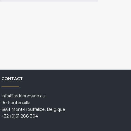
CONTACT
info@ardenneweb.eu
9e Fontenaille
6661 Mont-Houffalize, Belgique
+32 (0)61 288 304