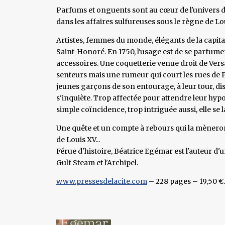
Parfums et onguents sont au cœur de l'univers 
dans les affaires sulfureuses sous le règne de Loui
Artistes, femmes du monde, élégants de la capita
Saint-Honoré. En 1750, l'usage est de se parfume
accessoires. Une coquetterie venue droit de Versa
senteurs mais une rumeur qui court les rues de P
jeunes garçons de son entourage, à leur tour, di
s'inquiète. Trop affectée pour attendre leur hyp
simple coïncidence, trop intriguée aussi, elle se 
Une quête et un compte à rebours qui la mèneront
de Louis XV...
Férue d'histoire, Béatrice Egémar est l'auteur 
Gulf Steam et l'Archipel.
www.pressesdelacite.com
– 228 pages – 19,50 €.