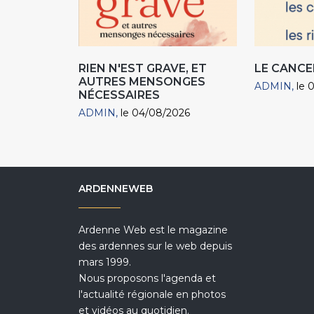
RIEN N'EST GRAVE, ET
LE CANCE
AUTRES MENSONGES
ADMIN
le 
NÉCESSAIRES
ADMIN
le 04/08/2026
ARDENNEWEB
Ardenne Web est le magazine
des ardennes sur le web depuis
mars 1999.
Nous proposons l'agenda et
l'actualité régionale en photos
et vidéos au quotidien.