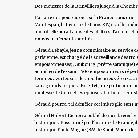
Des meurtres de la Brinvilliers jusqu'à la Chamb
L'affaire des poisons écrase la France sous une 
Montespan, la favorite de Louis XIV, est elle-m
amant, elle aurait abusé des philtres d'amour et 
nouveau-nés sont sacrifiés.
Géraud Lebayle, jeune commissaire au service de
parisienne, est chargé de la surveillance des trois 
empoisonneuses), Guibourg (prêtre satanique) et 
au milieu de l'essaim : 400 empoisonneurs réperto
femmes avorteuses, des apothicaires véreux... Un
sans grands risques ! En effet, une partie non-nég
noblesse de Cour et les épouses d'officiers constit
Géraud pourra-t-il démêler cet imbroglio sans nui
Gérard Hubert-Richou a publié de nombreux livre
historiques. Passionné par l'histoire de France,
historique Émile Magne (BM de Saint-Maur-des-