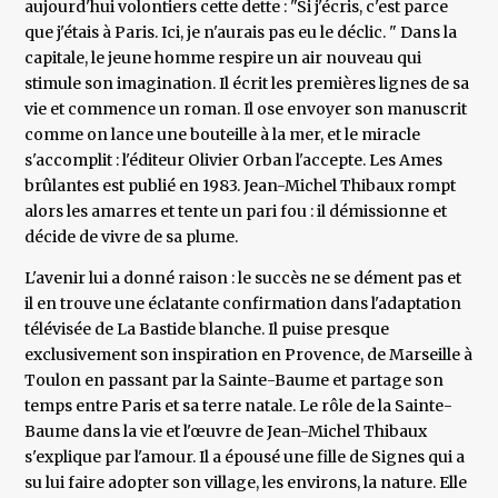
aujourd'hui volontiers cette dette : "Si j'écris, c'est parce
que j'étais à Paris. Ici, je n'aurais pas eu le déclic. " Dans la
capitale, le jeune homme respire un air nouveau qui
stimule son imagination. Il écrit les premières lignes de sa
vie et commence un roman. Il ose envoyer son manuscrit
comme on lance une bouteille à la mer, et le miracle
s'accomplit : l'éditeur Olivier Orban l'accepte. Les Ames
brûlantes est publié en 1983. Jean-Michel Thibaux rompt
alors les amarres et tente un pari fou : il démissionne et
décide de vivre de sa plume.
L'avenir lui a donné raison : le succès ne se dément pas et
il en trouve une éclatante confirmation dans l'adaptation
télévisée de La Bastide blanche. Il puise presque
exclusivement son inspiration en Provence, de Marseille à
Toulon en passant par la Sainte-Baume et partage son
temps entre Paris et sa terre natale. Le rôle de la Sainte-
Baume dans la vie et l'œuvre de Jean-Michel Thibaux
s'explique par l'amour. Il a épousé une fille de Signes qui a
su lui faire adopter son village, les environs, la nature. Elle