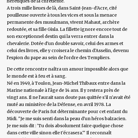
hérétiques de la chrétienté.
A trois mille lieues de là, dans Saint-Jean-d'Acre, cité
pouilleuse ouverte à tous les vices et sous la menace
permanente des musulmans, vivent Mahaut, archère
redoutée, et sa fille Gisla. La fillette ignore encore tout de
son exceptionnel destin qui la verra entrer dans la
chevalerie. Dotée d'un double savoir, celui des armes et
celui des livres, elle y croisera le chemin d'Asselin, devenu
l'espion du pape au sein de l'ordre des Templiers.
De cette rencontre naîtra un amour impossible alors que
le monde est à feu et à sang.
Né en 1949, à Toulon, Jean-Michel Thibaux entre dans la
Marine nationale à l'âge de 14 ans. Il y restera près de
vingt ans. Il ne l'aurait sans doute pas quittée s'il n'avait été
muté au ministère de la Défense, en avril 1978. La
découverte de Paris fut déterminante pour cet enfant du
Midi. "Je me suis senti dans la peau d'un héros balzacien.
Je me suis dit : 'Tu dois absolument faire quelque chose
dans cette ville sinon elle t'écrasera.'" Il reconnaît