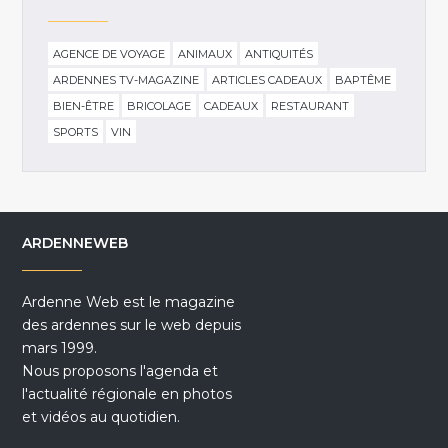
AGENCE DE VOYAGE
ANIMAUX
ANTIQUITÉS
ARDENNES TV-MAGAZINE
ARTICLES CADEAUX
BAPTÊME
BIEN-ÊTRE
BRICOLAGE
CADEAUX
RESTAURANT
SPORTS
VIN
ARDENNEWEB
Ardenne Web est le magazine
des ardennes sur le web depuis
mars 1999.
Nous proposons l'agenda et
l'actualité régionale en photos
et vidéos au quotidien.