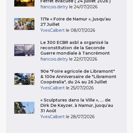
Ferret évacuée ( 24 juillet 2026 )
francois.detry
le 24/07/2026
117e « Foire de Namur », jusqu’au
27 Juillet
YvesCalbert
le 08/07/2026
Le 300 ECBR asbl a organisé la
reconstitution de la Seconde
Guerre mondiale à Tancrémont
francois.detry
le 22/07/2026
90e "Foire agricole de Libramont"
& 100e Anniversaire de "Libramont
Coopéralia", du 24 au 26 Juillet
YvesCalbert
le 25/07/2026
« Sculptures dans la Ville », … de
Dirk De Keyzer, à Namur, jusqu’au
31 Août
YvesCalbert
le 28/07/2026