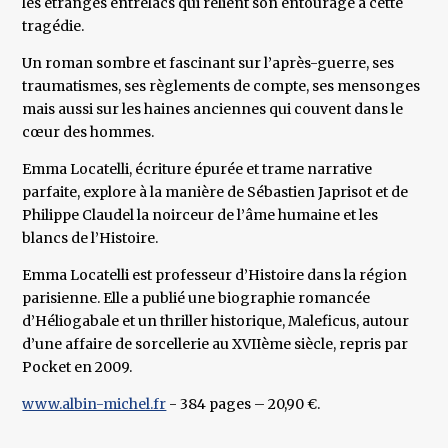
les étranges entrelacs qui relient son entourage à cette
tragédie.
Un roman sombre et fascinant sur l’après-guerre, ses
traumatismes, ses règlements de compte, ses mensonges
mais aussi sur les haines anciennes qui couvent dans le
cœur des hommes.
Emma Locatelli, écriture épurée et trame narrative
parfaite, explore à la manière de Sébastien Japrisot et de
Philippe Claudel la noirceur de l’âme humaine et les
blancs de l’Histoire.
Emma Locatelli est professeur d’Histoire dans la région
parisienne. Elle a publié une biographie romancée
d’Héliogabale et un thriller historique, Maleficus, autour
d’une affaire de sorcellerie au XVIIème siècle, repris par
Pocket en 2009.
www.albin-michel.fr
- 384 pages – 20,90 €.