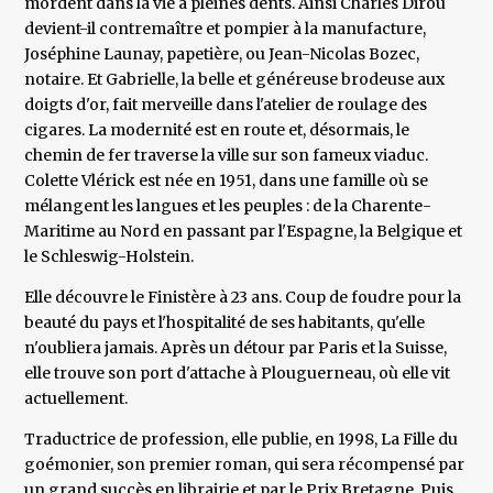
mordent dans la vie à pleines dents. Ainsi Charles Dirou
devient-il contremaître et pompier à la manufacture,
Joséphine Launay, papetière, ou Jean-Nicolas Bozec,
notaire. Et Gabrielle, la belle et généreuse brodeuse aux
doigts d'or, fait merveille dans l'atelier de roulage des
cigares. La modernité est en route et, désormais, le
chemin de fer traverse la ville sur son fameux viaduc.
Colette Vlérick est née en 1951, dans une famille où se
mélangent les langues et les peuples : de la Charente-
Maritime au Nord en passant par l'Espagne, la Belgique et
le Schleswig-Holstein.
Elle découvre le Finistère à 23 ans. Coup de foudre pour la
beauté du pays et l'hospitalité de ses habitants, qu'elle
n'oubliera jamais. Après un détour par Paris et la Suisse,
elle trouve son port d'attache à Plouguerneau, où elle vit
actuellement.
Traductrice de profession, elle publie, en 1998, La Fille du
goémonier, son premier roman, qui sera récompensé par
un grand succès en librairie et par le Prix Bretagne. Puis,