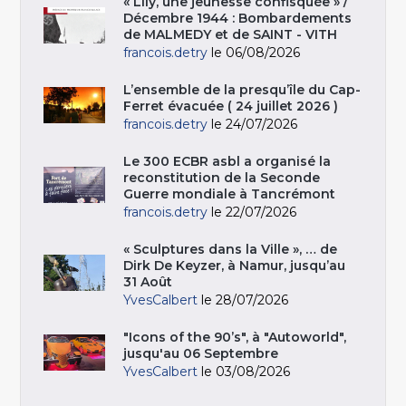
« Lily, une jeunesse confisquée » /
Décembre 1944 : Bombardements
de MALMEDY et de SAINT - VITH
francois.detry
le 06/08/2026
L’ensemble de la presqu’île du Cap-
Ferret évacuée ( 24 juillet 2026 )
francois.detry
le 24/07/2026
Le 300 ECBR asbl a organisé la
reconstitution de la Seconde
Guerre mondiale à Tancrémont
francois.detry
le 22/07/2026
« Sculptures dans la Ville », … de
Dirk De Keyzer, à Namur, jusqu’au
31 Août
YvesCalbert
le 28/07/2026
"Icons of the 90’s", à "Autoworld",
jusqu'au 06 Septembre
YvesCalbert
le 03/08/2026