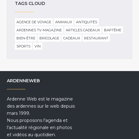
TAGS CLOUD
AGENCE DE VOYAGE
ANIMAUX
ANTIQUITÉS
ARDENNES TV-MAGAZINE
ARTICLES CADEAUX
BAPTÊME
BIEN-ÊTRE
BRICOLAGE
CADEAUX
RESTAURANT
SPORTS
VIN
ARDENNEWEB
Ardenne Web est le magazine
des ardennes sur le web depuis
mars 1999.
Nous proposons l'agenda et
l'actualité régionale en photos
et vidéos au quotidien.