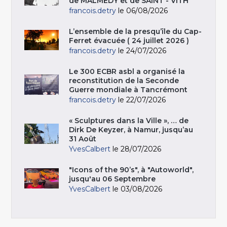
de MALMEDY et de SAINT - VITH
francois.detry
le 06/08/2026
L’ensemble de la presqu’île du Cap-
Ferret évacuée ( 24 juillet 2026 )
francois.detry
le 24/07/2026
Le 300 ECBR asbl a organisé la
reconstitution de la Seconde
Guerre mondiale à Tancrémont
francois.detry
le 22/07/2026
« Sculptures dans la Ville », … de
Dirk De Keyzer, à Namur, jusqu’au
31 Août
YvesCalbert
le 28/07/2026
"Icons of the 90’s", à "Autoworld",
jusqu'au 06 Septembre
YvesCalbert
le 03/08/2026