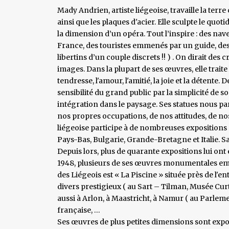
Mady Andrien, artiste liégeoise, travaille la terre c
ainsi que les plaques d'acier. Elle sculpte le quot
la dimension d’un opéra. Tout l’inspire : des nav
France, des touristes emmenés par un guide, des 
libertins d’un couple discrets !! ) . On dirait des 
images. Dans la plupart de ses œuvres, elle trait
tendresse, l'amour, l'amitié, la joie et la détent
sensibilité du grand public par la simplicité de so
intégration dans le paysage. Ses statues nous pa
nos propres occupations, de nos attitudes, de nos 
liégeoise participe à de nombreuses expositions 
Pays-Bas, Bulgarie, Grande-Bretagne et Italie. S
Depuis lors, plus de quarante expositions lui on
1948, plusieurs de ses œuvres monumentales embel
des Liégeois est « La Piscine » située près de l'ent
divers prestigieux ( au Sart – Tilman, Musée Curti
aussi à Arlon, à Maastricht, à Namur ( au Parlem
française, …
Ses œuvres de plus petites dimensions sont exp