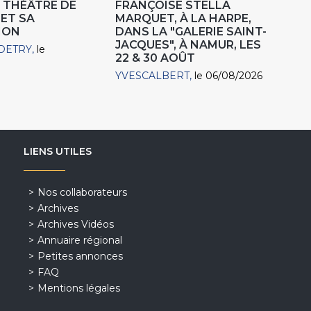
 THÉÂTRE DE
FRANÇOISE STELLA
 ET SA
MARQUET, À LA HARPE,
ION
DANS LA "GALERIE SAINT-
JACQUES", À NAMUR, LES
DETRY
le
22 & 30 AOÛT
YVESCALBERT
le 06/08/2026
LIENS UTILES
Nos collaborateurs
Archives
Archives Vidéos
Annuaire régional
Petites annonces
FAQ
Mentions légales