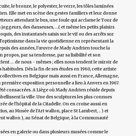
uite, le bronze, le polyester, le verre, les tôles laminées
idien. Elle met en scène des gestes familiers et leur donne
etteurs attendant le bus, une foule qui acclame le Tour de
joggeurs, des danseuses, …( et même les petits plaisirs
croquis, des instantanés saisis sur le vif ou des arrêts sur
e l'optimisme dans la vie quotidienne en représentant la
e. Depuis des années, l’œuvre de Mady Andrien touche la
n propos, par sa tendresse, par sa lisibilité et son
rlent … de nous - mêmes ; elles nous tendent le miroir de
habitudes. Dès la fin de ses études en 1960, cette artiste
collectives en Belgique mais aussi en France, Allemagne,
a première exposition personnelle a lieu à Anvers en 1967.
t été consacrées. A Liège où Mady Andrien réside depuis
lissent la ville. Une des sculptures les plus connues
rée de l'hôpital de la Citadelle. On en croise aussi en
us, au Musée de l’Art wallon, place St Lambert, .. ) et
ent wallon ), au Sénat de Belgique, à la Communauté
osées en galerie ou dans plusieurs musées comme le