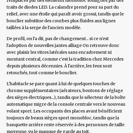
remplacés par des éléments monobloc soulignés par des
traits de diodes LED. La calandre prend pour sa part du
relief, avec une étoile qui paraît avoir grossi, tandis que le
bouclier substitue des courbes plus fluides aux lignes
taillées à la serpe de l'ancien modèle.
De profil, on l'a dit, pas de changement... si ce n'est
l'adoption de nouvelles jantes alliage On retrouve donc
avec plaisir les vitres latérales sans encadrement ni
montant central, comme c'est la tradition chez Mercedes
depuis plusieurs décennies. À l'arrière, les feux sont
retouchés, tout comme le bouclier.
L'habitacle se pare quant à lui de quelques touches de
chrome supplémentaires (aérateurs, boutons de réglage
des sièges électriques...), tandis que le sélecteur de la boîte
automatique migre de la console centrale vers le nouveau
volant sport. Les occupants des places avant bénéficient
toujours de beaux sièges sport monobloc, tandis que la
banquette arrière reste réservée à des personnes de taille
moyenne, vu le manque de garde au toit.