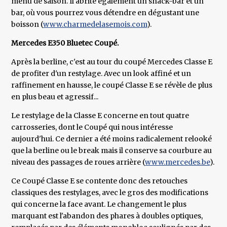
menu de saison. Il abrite également un snack-bar et un
bar, où vous pourrez vous détendre en dégustant une
boisson (
www.charmedelasemois.com
).
Mercedes E350 Bluetec Coupé.
Après la berline, c'est au tour du coupé Mercedes Classe E
de profiter d'un restylage. Avec un look affiné et un
raffinement en hausse, le coupé Classe E se révèle de plus
en plus beau et agressif...
Le restylage de la Classe E concerne en tout quatre
carrosseries, dont le Coupé qui nous intéresse
aujourd'hui. Ce dernier a été moins radicalement relooké
que la berline ou le break mais il conserve sa courbure au
niveau des passages de roues arrière (
www.mercedes.be
).
Ce Coupé Classe E se contente donc des retouches
classiques des restylages, avec le gros des modifications
qui concerne la face avant. Le changement le plus
marquant est l'abandon des phares à doubles optiques,