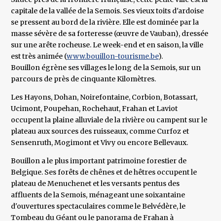
capitale de la vallée de la Semois. Ses vieux toits d'ardoise
se pressent au bord de la rivière. Elle est dominée par la
masse sévère de sa forteresse (œuvre de Vauban), dressée
sur une arête rocheuse. Le week-end et en saison, la ville
est très animée (
www.bouillon-tourisme.be
).
Bouillon égrène ses villages le long de la Semois, sur un
parcours de près de cinquante Kilomètres.
Les Hayons, Dohan, Noirefontaine, Corbion, Botassart,
Ucimont, Poupehan, Rochehaut, Frahan et Laviot
occupent la plaine alluviale de la rivière ou campent sur le
plateau aux sources des ruisseaux, comme Curfoz et
Sensenruth, Mogimont et Vivy ou encore Bellevaux.
Bouillon a le plus important patrimoine forestier de
Belgique. Ses forêts de chênes et de hêtres occupent le
plateau de Menuchenet et les versants pentus des
affluents de la Semois, ménageant une soixantaine
d'ouvertures spectaculaires comme le Belvédère, le
Tombeau du Géant ou le panorama de Frahan à