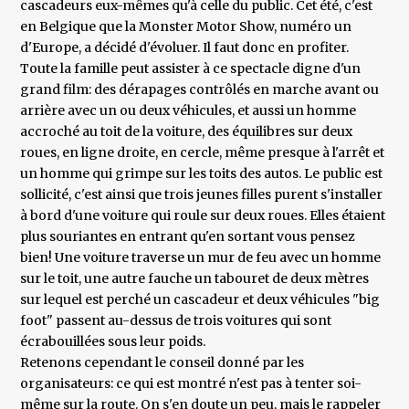
cascadeurs eux-mêmes qu'à celle du public. Cet été, c'est
en Belgique que la Monster Motor Show, numéro un
d'Europe, a décidé d'évoluer. Il faut donc en profiter.
Toute la famille peut assister à ce spectacle digne d'un
grand film: des dérapages contrôlés en marche avant ou
arrière avec un ou deux véhicules, et aussi un homme
accroché au toit de la voiture, des équilibres sur deux
roues, en ligne droite, en cercle, même presque à l'arrêt et
un homme qui grimpe sur les toits des autos. Le public est
sollicité, c'est ainsi que trois jeunes filles purent s'installer
à bord d'une voiture qui roule sur deux roues. Elles étaient
plus souriantes en entrant qu'en sortant vous pensez
bien! Une voiture traverse un mur de feu avec un homme
sur le toit, une autre fauche un tabouret de deux mètres
sur lequel est perché un cascadeur et deux véhicules "big
foot" passent au-dessus de trois voitures qui sont
écrabouillées sous leur poids.
Retenons cependant le conseil donné par les
organisateurs: ce qui est montré n'est pas à tenter soi-
même sur la route. On s'en doute un peu, mais le rappeler