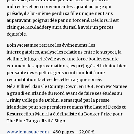
indirectes et peu convaincantes ; quant au juge qui
préside, il a lui-même perdu sa fille unique neuf ans
auparavant, poignardée par un forcené. Dès lors, il est
clair que McGladdery aura du mal à avoir un procès
équitable.
Eoin McNamee retrace les événements, les
interrogatoires, analyse les relations entre le suspect, la
victime, le juge et révèle avec une force bouleversante
comment les approximations, les préjugés et la haine bien
pensante des « petites gens » ont conduit à une
reconstitution factice de cette tragique soirée.
Né à Kilkeel, dans le County Down, en 1961, Eoin McNamee
a grandi en Irlande du Nord avant de faire ses études au
Trinity College de Dublin. Remarqué par la presse
irlandaise pour ses premiers romans The Last of Deeds et
Resurrection Man, il a été finaliste du Booker Prize pour
The Blue Tango. Il vit à Sligo.
www.lemasque.com
- 450 pages – 22,00 €.