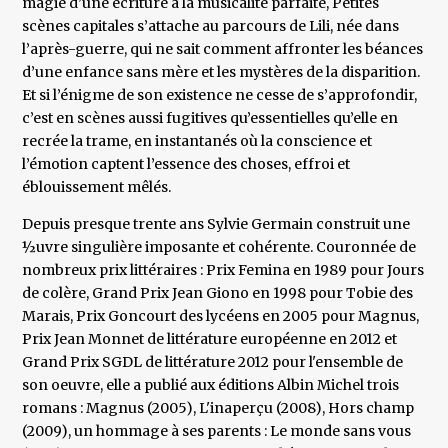
magie d’une écriture à la musicalité parfaite, Petites
scènes capitales s’attache au parcours de Lili, née dans
l’après-guerre, qui ne sait comment affronter les béances
d’une enfance sans mère et les mystères de la disparition.
Et si l’énigme de son existence ne cesse de s’approfondir,
c’est en scènes aussi fugitives qu’essentielles qu’elle en
recrée la trame, en instantanés où la conscience et
l’émotion captent l’essence des choses, effroi et
éblouissement mêlés.
Depuis presque trente ans Sylvie Germain construit une
½uvre singulière imposante et cohérente. Couronnée de
nombreux prix littéraires : Prix Femina en 1989 pour Jours
de colère, Grand Prix Jean Giono en 1998 pour Tobie des
Marais, Prix Goncourt des lycéens en 2005 pour Magnus,
Prix Jean Monnet de littérature européenne en 2012 et
Grand Prix SGDL de littérature 2012 pour l'ensemble de
son oeuvre, elle a publié aux éditions Albin Michel trois
romans : Magnus (2005), L'inaperçu (2008), Hors champ
(2009), un hommage à ses parents : Le monde sans vous